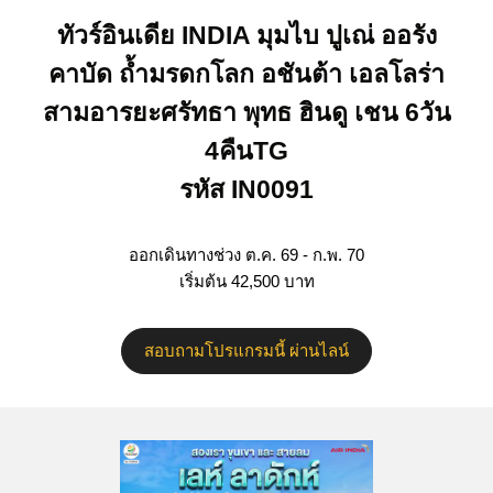
ทัวร์อินเดีย INDIA มุมไบ ปูเณ่ ออรัง
คาบัด ถ้ำมรดกโลก อชันต้า เอลโลร่า
สามอารยะศรัทธา พุทธ ฮินดู เชน 6วัน
4คืนTG
รหัส IN0091
ออกเดินทางช่วง ต.ค. 69 - ก.พ. 70
เริ่มต้น 42,500 บาท
สอบถามโปรแกรมนี้ ผ่านไลน์