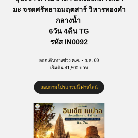
มะ จรดศรัทธาอมฤตสาร์ วิหารทองคำ
กลางน้ำ
6วัน 4คืน TG
รหัส IN0092
ออกเดินทางช่วง ต.ค. - ธ.ค. 69
เริ่มต้น 41,500 บาท
สอบถามโปรแกรมนี้ ผ่านไลน์