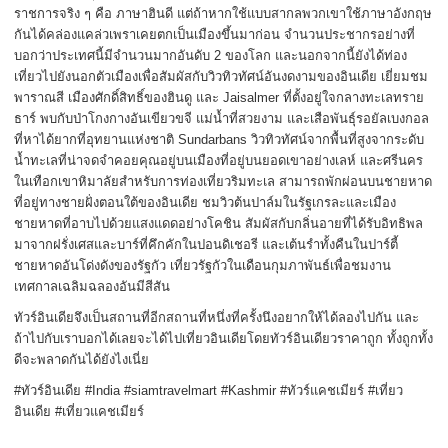
ราชการจริง ๆ คือ ภาษาฮินดี แต่ถ้าหากใช้แบบสากลพวกเขาใช้ภาษาอังกฤษ
กันได้คล่องแคล่วเพราเคยตกเป็นเมืองขึ้นมาก่อน จำนวนประชากรอย่างที่
บอกว่าประเทศนี้มีจำนวนมากอันดับ 2 ของโลก และนอกจากนี้ยังได้ท่อง
เที่ยวไปยังนอกตัวเมืองเพื่อสัมผัสกับวิวทิวทัศน์อันงดงามของอินเดีย เยี่ยมชม
พาราณสี เมืองศักดิ์สิทธิ์ของฮินดู และ Jaisalmer ที่ตั้งอยู่ใจกลางทะเลทราย
ธาร์ พบกับป่าโกงกางอันเขียวขจี แม่น้ำที่สวยงาม และเสือพันธุ์รอยัลเบงกอล
ที่หาได้ยากที่อุทยานแห่งชาติ Sundarbans วิวทิวทัศน์จากพื้นที่สูงจากระดับ
น้ำทะเลที่น่าจดจำคอยคุณอยู่บนเมืองที่อยู่บนยอดเขาอย่างเลห์ และศรีนคร
ในเทือกเขาหิมาลัยสำหรับการท่องเที่ยวริมทะเล สามารถพักผ่อนบนชายหาด
ที่อยู่ทางชายฝั่งตอนใต้ของอินเดีย ชมวิวต้นปาล์มในรัฐเกรละและเมือง
ชายหาดที่อาบไปด้วยแสงแดดอย่างโคชิน สัมผัสกับกลิ่นอายที่ได้รับอิทธิพล
มาจากฝรั่งเศสและบาร์ที่คึกคักในปอนดิเชอรี และเต้นรำทั้งคืนในปาร์ตี้
ชายหาดอันโด่งดังของรัฐกัว เที่ยวรัฐกัวในเดือนกุมภาพันธ์เพื่อชมงาน
เทศกาลเฉลิมฉลองอันมีสีสัน
ทัวร์อินเดียจึงเป็นสถานที่อีกสถานที่หนึ่งที่ครั้งนึงอยากให้ได้ลองไปกัน และ
ถ้าไปกับเราบอกได้เลยจะได้ไปเที่ยวอินเดียโดยทัวร์อินเดียวราคาถูก ทั้งถูกทั้ง
ดีจะพลาดกันได้ยังไงเนี่ย
#
ทัวร์อินเดีย
#India #siamtravelmart #Kashmir #ทัวร์แคชเมียร์ #เที่ยว
อินเดีย #เที่ยวแคชเมียร์