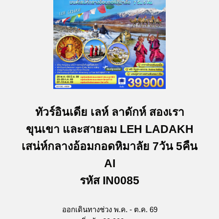
ทัวร์อินเดีย เลห์ ลาดักห์ สองเรา
ขุนเขา และสายลม LEH LADAKH
เสน่ห์กลางอ้อมกอดหิมาลัย 7วัน 5คืน
AI
รหัส IN0085
ออกเดินทางช่วง พ.ค. - ต.ค. 69