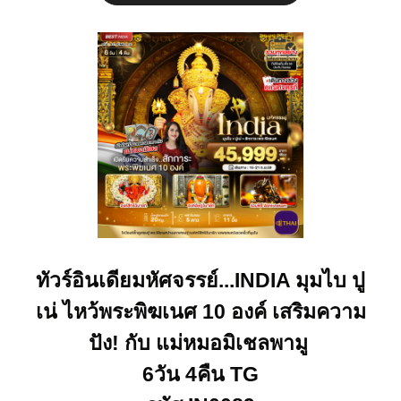
ทัวร์อินเดียมหัศจรรย์...INDIA มุมไบ ปู
เน่ ไหว้พระพิฆเนศ 10 องค์ เสริมความ
ปัง! กับ แม่หมอมิเชลพามู
6วัน 4คืน TG