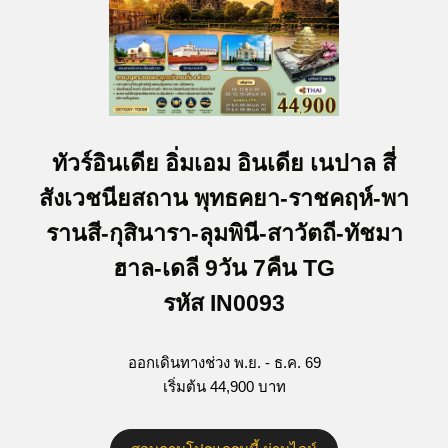
ทัวร์อินเดีย อิ่มเอม อินเดีย เนปาล สี่
สังเวชนียสถาน พุทธคยา-ราชคฤห์-พา
รานสี-กุสินารา-ลุมพินี-สาวัตถี-ทัชมา
ฮาล-เดลี 9วัน 7คืน TG
รหัส IN0093
ออกเดินทางช่วง พ.ย. - ธ.ค. 69
เริ่มต้น 44,900 บาท