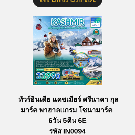
สอบถามโปรแกรมนี้ ผ่านไลน์
ทัวร์อินเดีย แคชเมียร์ ศรีนาคา กุล
มาร์ค พาฮาลแกรม โซนามาร์ค
6วัน 5คืน 6E
รหัส IN0094