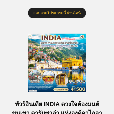
สอบถามโปรแกรมนี้ ผ่านไลน์
ทัวร์อินเดีย INDIA ดวงใจต้องมนต์
ขุนเขา ดารัมซาล่า แห่งองค์ดาไลลา