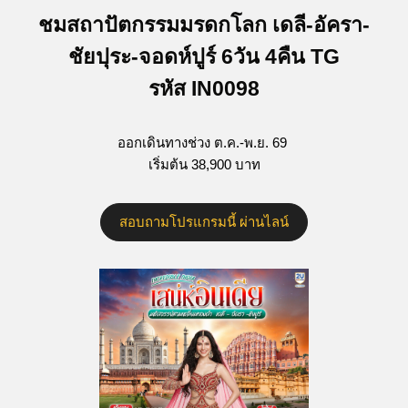
ชมสถาปัตกรรมมรดกโลก เดลี-อัครา-
ชัยปุระ-จอดห์ปูร์ 6วัน 4คืน TG
รหัส IN0098
ออกเดินทางช่วง ต.ค.-พ.ย. 69
เริ่มต้น 38,900 บาท
สอบถามโปรแกรมนี้ ผ่านไลน์