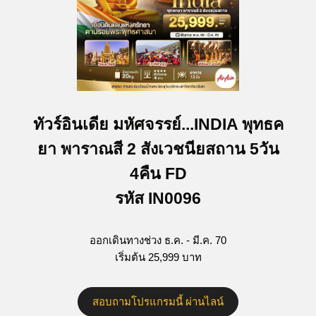
ทัวร์อินเดีย มหัศจรรย์...INDIA พุทธค
ยา พาราณสี 2 สังเวชนียสถาน 5วัน
4คืน FD
รหัส IN0096
ออกเดินทางช่วง ธ.ค. - มี.ค. 70
เริ่มต้น 25,999 บาท
สอบถามโปรแกรมนี้ ผ่านไลน์