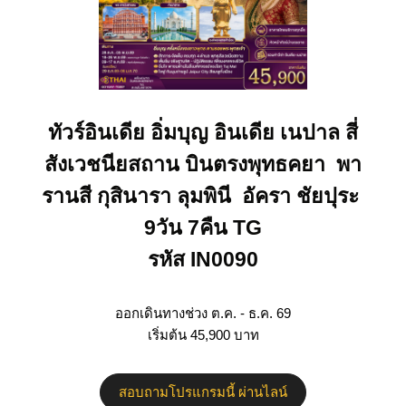
ทัวร์อินเดีย อิ่มบุญ อินเดีย เนปาล สี่
สังเวชนียสถาน บินตรงพุทธคยา พา
รานสี กุสินารา ลุมพินี อัครา ชัยปุระ
9วัน 7คืน TG
รหัส IN0090
ออกเดินทางช่วง ต.ค. - ธ.ค. 69
เริ่มต้น 45,900 บาท
สอบถามโปรแกรมนี้ ผ่านไลน์