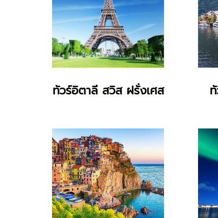
ทัวร์อิตาลี สวิส ฝรั่งเศส
ท