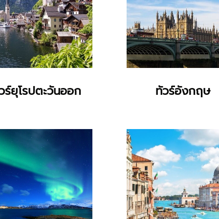
ัวร์ยุโรปตะวันออก
ทัวร์อังกฤษ