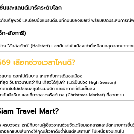
ชั่นและแลนด์มาร์คระดับโลก
ธภัณฑ์ลูฟวร์ และช้อปปิ้งแบรนด์เนมที่ถนนชองเซลิเซ่ พร้อมเปิดประสบการณ์พระ
็ก-ฮังการี)
อย่าง "ฮัลล์สตัทท์" (Hallstatt) และเดินเล่นในเมืองเก่าที่เหมือนหลุดออกมา
2569 เลือกช่วงเวลาไหนดี?
สบาย ดอกไม้เริ่มบาน เหมาะกับการเดินชมเมือง
ที่สุด วันยาวนานกว่าคืน เที่ยวได้คุ้มค่า (แต่เป็นช่วง High Season)
กาศใบไม้เปลี่ยนสีสุดโรแมนติก และอากาศที่เริ่มเย็นลง
สัมผัสหิมะ และเที่ยวตลาดคริสต์มาส (Christmas Market) ที่สวยงาม
 Siam Travel Mart?
a) ครบวงจร:
เรามีทีมงานผู้เชี่ยวชาญช่วยจัดเตรียมเอกสารและนัดหมายการยื่นวีซ่า
ราออกแบบเส้นทางให้คุณมีเวลาดื่มด่ำในแต่ละสถานที่ ไม่เหนื่อยจนเกินไป