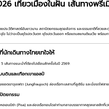
26 เที่ยวเมืองในฝัน เส้นทางพรีเม
ไปด้วยประวัติศาสตร์อันยาวนาน สถาปัตยกรรมสุดอลังการ และธรรมชาติที่สวยสะ
ุใจ ไม่ว่าจะเป็นยุโรปตะวันตก ยุโรปตะวันออก หรือแถบสแกนดิเนเวีย พร้อมกา
ี่นักเดินทางไทยเทใจให้
อ 5 เส้นทางแนะนำที่ต้องไปเยือนสักครั้งในปี 2569:
์บนดินและเทือกเขาแอลป์
ขาจุงเฟรา (Jungfraujoch) ล่องเรือทะเลสาบที่ลูเซิร์น และนั่งรถไฟสายโร
ถาปัตยกรรม
หอเอนปิซ่า (Pisa) และล่องเรือกอนโดล่าท่ามกลางบรรยากาศสุดคลาสสิกที่เว