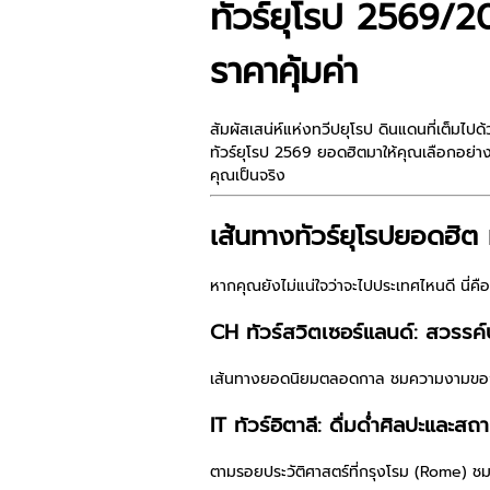
ทัวร์ยุโรป 2569/20
ราคาคุ้มค่า
สัมผัสเสน่ห์แห่งทวีปยุโรป ดินแดนที่เต็ม
ทัวร์ยุโรป 2569
ยอดฮิตมาให้คุณเลือกอย่างจ
คุณเป็นจริง
เส้นทางทัวร์ยุโรปยอดฮิต ท
หากคุณยังไม่แน่ใจว่าจะไปประเทศไหนดี นี่คื
CH ทัวร์สวิตเซอร์แลนด์: สวรรค
เส้นทางยอดนิยมตลอดกาล ชมความงามของยอดเ
IT ทัวร์อิตาลี: ดื่มด่ำศิลปะและส
ตามรอยประวัติศาสตร์ที่กรุงโรม (Rome) ชม