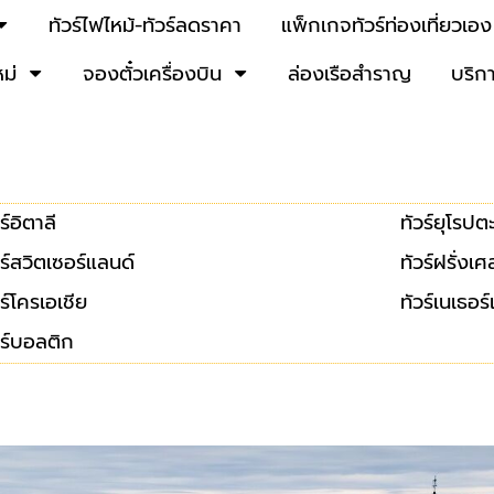
ทัวร์ไฟไหม้-ทัวร์ลดราคา
แพ็กเกจทัวร์ท่องเที่ยวเอง
หม่
จองตั๋วเครื่องบิน
ล่องเรือสำราญ
บริก
ร์อิตาลี
ทัวร์ยุโรป
วร์สวิตเซอร์แลนด์
ทัวร์ฝรั่งเศ
วร์โครเอเชีย
ทัวร์เนเธอร
วร์บอลติก