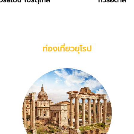
ัวร์สเปน โปรตุเกส
ทัวร์อิตาลี
ท่องเที่ยวยุโรป