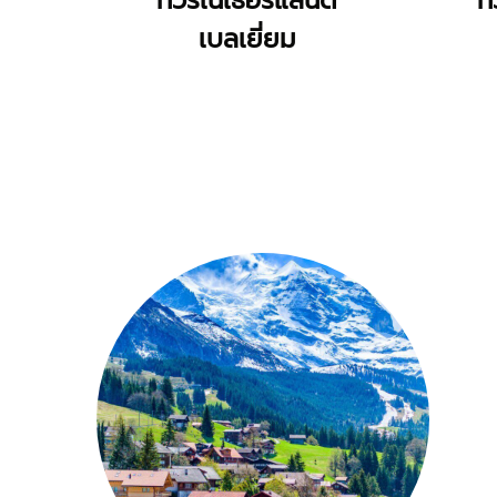
ทัวร์เนเธอร์แลนด์
ท
เบลเยี่ยม