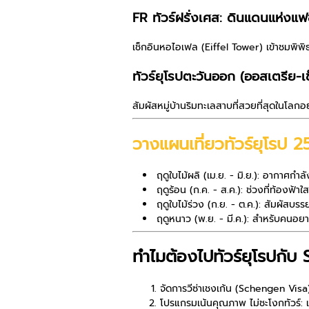
FR ทัวร์ฝรั่งเศส: ดินแดนแห่งแฟ
เช็กอินหอไอเฟล (Eiffel Tower) เข้าชมพิพิ
ทัวร์ยุโรปตะวันออก (ออสเตรีย-เช
สัมผัสหมู่บ้านริมทะเลสาบที่สวยที่สุดในโลก
วางแผนเที่ยวทัวร์ยุโรป 
ฤดูใบไม้ผลิ (เม.ย. - มิ.ย.):
อากาศกำลัง
ฤดูร้อน (ก.ค. - ส.ค.):
ช่วงที่ท้องฟ้าใส
ฤดูใบไม้ร่วง (ก.ย. - ต.ค.):
สัมผัสบรรยา
ฤดูหนาว (พ.ย. - มี.ค.):
สำหรับคนอยาก
ทำไมต้องไปทัวร์ยุโรปกับ
จัดการวีซ่าเชงเก้น (Schengen Vis
โปรแกรมเน้นคุณภาพ ไม่ชะโงกทัวร์:
เ