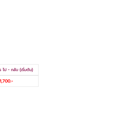
 ไป - กลับ (เริ่มต้น)
1,700.-