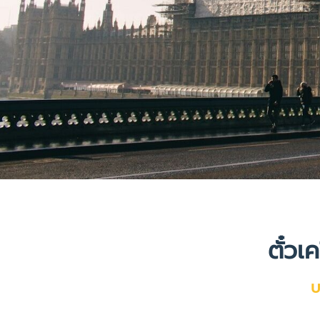
ตั๋วเ
บ