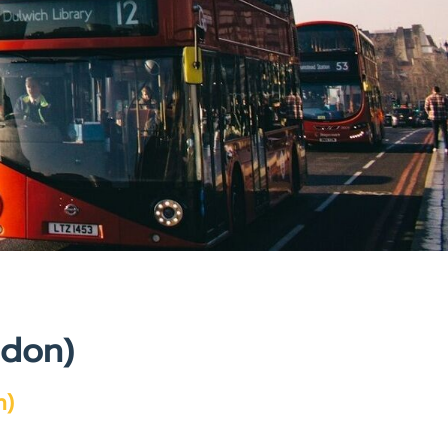
ondon)
n)