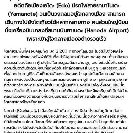
อดีตคือเมืองเอโดะ (Edo) มีรถไฟสายยามาโนเตะ
(Yamanote) วนเป็นวงกลมอยู่ใจกลางเมือง สามารถ
เดินทางไปยังโตเกียวได้หลากหลายทาง คนส่วนใหญ่นิยม
นั่งเครื่องบินมาลงที่สนามบินฮาเนดะ (Haneda Airport)
เพราะเข้าสู่ใจกลางเมืองอย่างรวดเร็ว
โตเกียวมีพื้นที่ครอบคลุมทั้งหมด 2,200 ตารางกิโลเมตร โยงใยไปด้วยเครือ
ข่ายของรถไฟและรถไฟฟ้าใต้ดินที่จะนำไปสู่สถานนีต่างๆ ของชุมชน ทั้งอากิฮาบา
ระสวรรค์ของโอตาคุ ผู้คลั่งไคล้ในการ์ตูนอนิเมะ ฮาราจูกุ แหล่งช้อปปิ้งที่จะสร้าง
ความตื่นตาตื่นใจด้วยผู้คนที่แต่งตัวในสไตล์คอสเพลย์ ชินจูกุ แหล่งธุรกิจและที่
ตั้งของย่านคาบูกิโช อันเป็นย่านสังสรรค์ของเหล่ามนุษย์เงินเดือนยามเลิกงาน
กินซ่า แหล่งช้อปปิ้งอันหรูหราและการแสดงละครคาบูกิ อาซากุสะหรือคากุระซากะ
ที่ตั้งของร้านอาหารและร้านค้าในแบบญี่ปุ่นแท้ๆ ของสมัยเอโดะดั้งเดิม และเมื่อ
พระอาทิตย์ตกดิน แหล่งท่องเที่ยวยามค่ำคืนอย่างรปปงหงิและชิบุยะก็เต็มไปด้วย
คลับที่เปิดเพลงตลอดทั้งคืนฉะนั้นอย่ารอช้าสุ่มเลือกสถานีไหนก็ได้และปล่อยให้
โตเกียวเซอร์ไพรส์คุณเอง
โอซาก้า (Osaka:大阪) เมืองใหญ่อันดับ 2 ของญี่ปุ่น ตั้งอยู่ในภูมิภาคคันไซ
(Kansai) เป็นเมืองยอดนิยมของนักท่องเที่ยวไทยเนื่องมาจากอาหารอร่อย ผู้คน
มีนิสัยคล้ายคนไทย มีสถานที่ท่องเที่ยวครบทุกรูปแบบ และยังเป็นจุดเชื่อมต่อใน
การเดินทางไปยังจังหวัดอื่นใกล้เคียงได้อย่างสะดวกและรวดเร็วอีกด้วย สามารถ