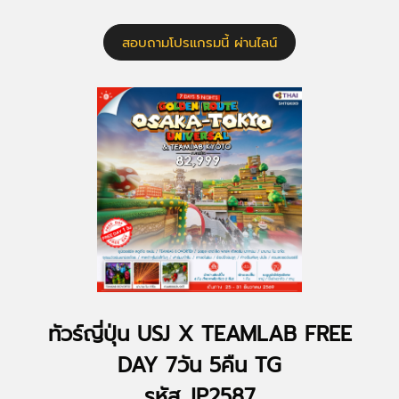
สอบถามโปรแกรมนี้ ผ่านไลน์
ทัวร์ญี่ปุ่น USJ X TEAMLAB FREE
DAY 7วัน 5คืน TG
รหัส JP2587