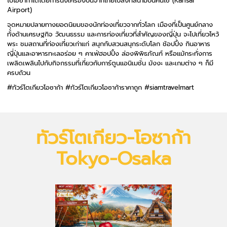
ไปโอซาก้าได้โดยการนั่งเครื่องบินจากไทยไปลงที่สนามบินคันไซ (Kansai
Airport)
จุดหมายปลายทางยอดนิยมของนักท่องเที่ยวจากทั่วโลก เมืองที่เป็นศูนย์กลาง
ทั้งด้านเศรษฐกิจ วัฒนธรรม และการท่องเที่ยวที่สำคัญของญี่ปุ่น จะไปเที่ยวไหว้
พระ ชมสถานที่ท่องเที่ยวเก่าแก่ สนุกกับสวนสนุกระดับโลก ช้อปปิ้ง กินอาหาร
ญี่ปุ่นและอาหารทะเลอร่อย ๆ คาเฟ่ฮอปปิ้ง ล่องพิพิธภัณฑ์ หรือแม้กระทั่งการ
เพลิดเพลินไปกับกิจกรรมที่เกี่ยวกับการ์ตูนแอนิเมชั่น มังงะ และเกมต่าง ๆ ก็มี
ครบถ้วน
#ทัวร์โตเกียวโอซาก้า #ทัวร์โตเกียวโอซาก้าราคาถูก #siamtravelmart
ทัวร์โตเกียว-โอซาก้า
Tokyo-Osaka