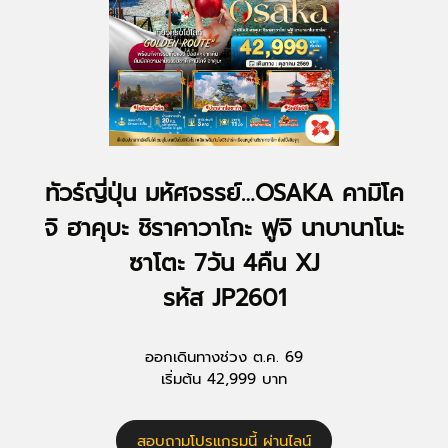
ทัวร์ญี่ปุ่น มหัศจรรย์…OSAKA คามิโค
จิ ฮาคุบะ ชิราคาวาโกะ ฟูจิ นาบานาโนะ
ซาโตะ 7วัน 4คืน XJ
รหัส JP2601
ออกเดินทางช่วง ต.ค. 69
เริ่มต้น 42,999 บาท
สอบถามโปรแกรมนี้ ผ่านไลน์