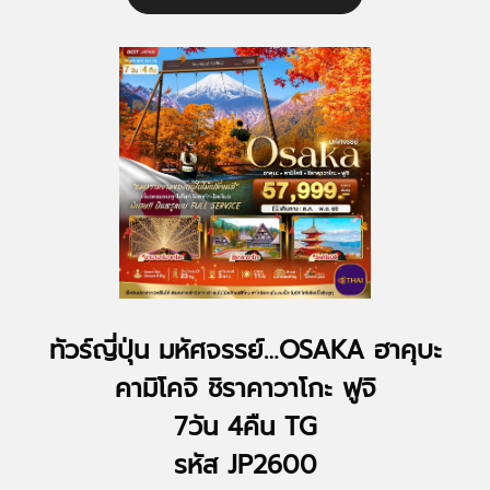
ทัวร์ญี่ปุ่น มหัศจรรย์…OSAKA ฮาคุบะ
คามิโคจิ ชิราคาวาโกะ ฟูจิ
7วัน 4คืน TG
รหัส JP2600