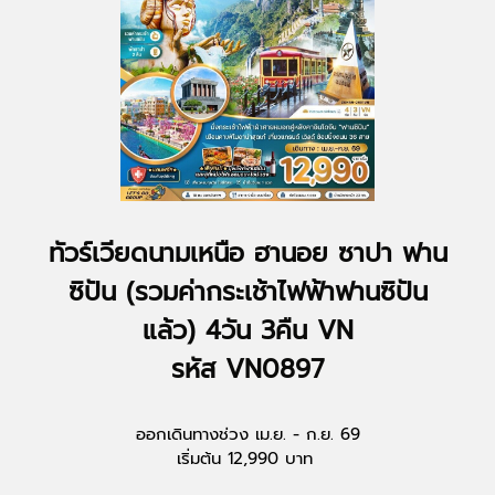
ทัวร์เวียดนามเหนือ ฮานอย ซาปา ฟาน
ซิปัน (รวมค่ากระเช้าไฟฟ้าฟานซิปัน
แล้ว) 4วัน 3คืน VN
รหัส VN0897
ออกเดินทางช่วง เม.ย. - ก.ย. 69
เริ่มต้น 12,990 บาท