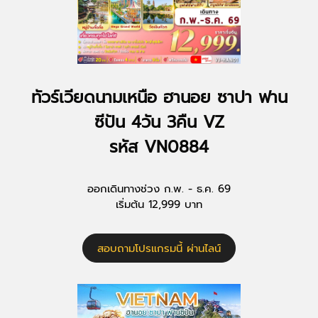
ทัวร์เวียดนามเหนือ ฮานอย ซาปา ฟาน
ซีปัน 4วัน 3คืน VZ
รหัส VN0884
ออกเดินทางช่วง ก.พ. - ธ.ค. 69
เริ่มต้น 12,999 บาท
สอบถามโปรแกรมนี้ ผ่านไลน์