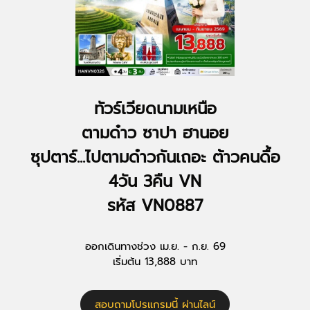
ทัวร์เวียดนามเหนือ
ตามด๋าว ซาปา ฮานอย
ซุปตาร์...ไปตามด๋าวกันเถอะ ต้าวคนดื้อ
4วัน 3คืน VN
รหัส VN0887
ออกเดินทางช่วง เม.ย. - ก.ย. 69
เริ่มต้น 13,888 บาท
สอบถามโปรแกรมนี้ ผ่านไลน์