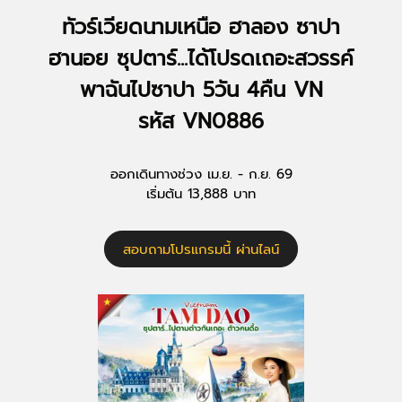
ทัวร์เวียดนามเหนือ ฮาลอง ซาปา
ฮานอย ซุปตาร์...ได้โปรดเถอะสวรรค์
พาฉันไปซาปา 5วัน 4คืน VN
รหัส VN0886
ออกเดินทางช่วง เม.ย. - ก.ย. 69
เริ่มต้น 13,888 บาท
สอบถามโปรแกรมนี้ ผ่านไลน์