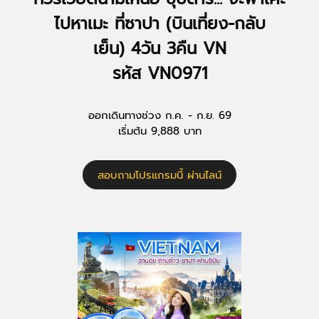
ไปหาเมะ ที่ซาปา (บินเที่ยง-กลับ
เย็น) 4วัน 3คืน VN
รหัส VN0971
ออกเดินทางช่วง ก.ค. - ก.ย. 69
เริ่มต้น 9,888 บาท
สอบถามโปรแกรมนี้ ผ่านไลน์