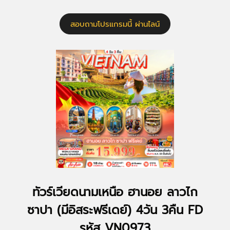
สอบถามโปรแกรมนี้ ผ่านไลน์
ทัวร์เวียดนามเหนือ ฮานอย ลาวไก
ซาปา (มีอิสระฟรีเดย์) 4วัน 3คืน FD
รหัส VN0973