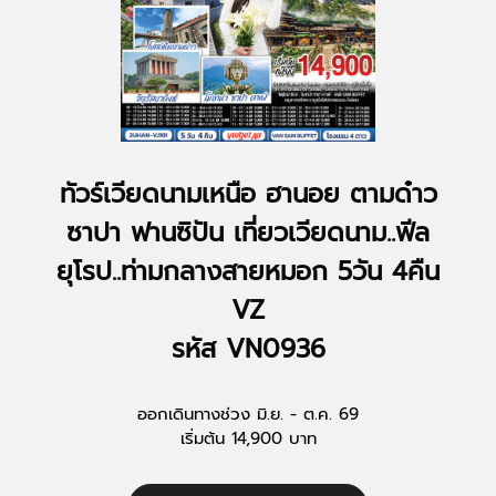
ทัวร์เวียดนามเหนือ ฮานอย ตามด๋าว
ซาปา ฟานซิปัน เที่ยวเวียดนาม..ฟีล
ยุโรป..ท่ามกลางสายหมอก 5วัน 4คืน
VZ
รหัส VN0936
ออกเดินทางช่วง มิ.ย. - ต.ค. 69
เริ่มต้น 14,900 บาท