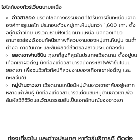
ไฮไลท์ของ
ทัวร์เวียดนาม
เหนือ
อ่าวฮาลอง
มรดกโลกทางธรรมชาติที่ได้รับการขึ้นทะเบียนจาก
องค์การยูเนสโก ประกอบด้วยหมู่เกาะหินปูนกว่า 1,600 เกาะ ตั้ง
อยู่ในอ่าวไทย บริเวณชายฝั่งเวียดนามเหนือ นักท่องเที่ยว
สามารถล่องเรือชมทัศนียภาพที่สวยงามของหมู่เกาะหินปูน ชมถ้ำ
ต่างๆ ภายในเกาะ และสัมผัสวิถีชีวิตของชาวประมงท้องถิ่น
ยอดเขาฟานซีปัน
ภูเขาที่สูงที่สุดในประเทศเวียดนาม ตั้งอยู่บน
เทือกเขาฝอดิ่ญ นักท่องเที่ยวสามารถนั่งกระเช้าไฟฟ้าขึ้นไปบน
ยอดเขา เพื่อชมวิวทิวทัศน์ที่สวยงามของเทือกเขาฝอดิ่ญ และ
ทะเลจีนใต้
หมู่บ้านชาวเขา
เวียดนามเหนือมีหมู่บ้านชาวเขาอาศัยอยู่หลาก
หลายเผ่าพันธุ์ นักท่องเที่ยวสามารถเยี่ยมชมหมู่บ้านชาวเขาเพื่อ
สัมผัสวิถีชีวิตและวัฒนธรรมอันเป็นเอกลักษณ์ของชาวเขา
ท่องเที่ยวใน และต่างประเทศ หาทัวร์บริการดี ติดต่อ