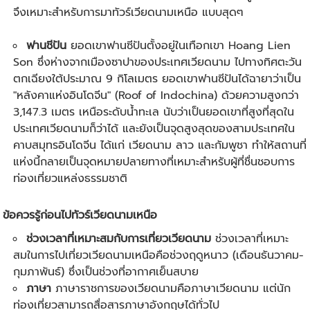
จึงเหมาะสำหรับการมาทัวร์เวียดนามเหนือ แบบสุดๆ
ฟานชีปัน
ยอดเขาฟานซีปันตั้งอยู่ในเทือกเขา Hoang Lien
Son ซึ่งห่างจากเมืองซาปาของประเทศเวียดนาม ไปทางทิศตะวัน
ตกเฉียงใต้ประมาณ 9 กิโลเมตร ยอดเขาฟานซีปันได้ฉายาว่าเป็น
"หลังคาแห่งอินโดจีน" (Roof of Indochina) ด้วยความสูงกว่า
3,147.3 เมตร เหนือระดับน้ำทะเล นับว่าเป็นยอดเขาที่สูงที่สุดใน
ประเทศเวียดนามก็ว่าได้ และยังเป็นจุดสูงสุดของสามประเทศใน
คาบสมุทรอินโดจีน ได้แก่ เวียดนาม ลาว และกัมพูชา ทำให้สถานที่
แห่งนี้กลายเป็นจุดหมายปลายทางที่เหมาะสำหรับผู้ที่ชื่นชอบการ
ท่องเที่ยวแหล่งธรรมชาติ
ข้อควรรู้ก่อ
นไป
ทัวร์เวียดนาม
เหนือ
ช่วงเวลาที่เหมาะสมกับการ
เที่ยวเวียดนาม
ช่วงเวลาที่เหมาะ
สมในการไปเที่ยวเวียดนามเหนือคือช่วงฤดูหนาว (เดือนธันวาคม-
กุมภาพันธ์) ซึ่งเป็นช่วงที่อากาศเย็นสบาย
ภาษา
ภาษาราชการของเวียดนามคือภาษาเวียดนาม แต่นัก
ท่องเที่ยวสามารถสื่อสารภาษาอังกฤษได้ทั่วไป