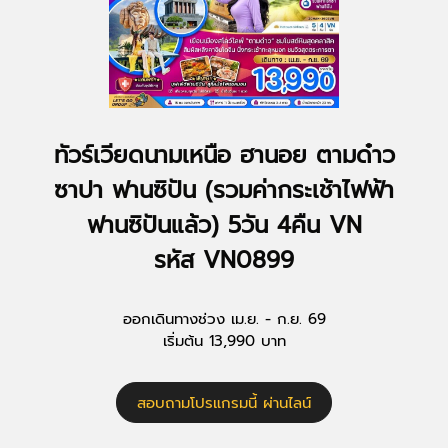
ทัวร์เวียดนามเหนือ ฮานอย ตามด๋าว
ซาปา ฟานซิปัน (รวมค่ากระเช้าไฟฟ้า
ฟานซิปันแล้ว) 5วัน 4คืน VN
รหัส VN0899
ออกเดินทางช่วง เม.ย. - ก.ย. 69
เริ่มต้น 13,990 บาท
สอบถามโปรแกรมนี้ ผ่านไลน์