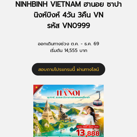
NINHBINH VIETNAM ฮานอย ซาปา
นิงห์บิงห์ 4วัน 3คืน VN
รหัส VN0999
ออกเดินทางช่วง ต.ค. - ธ.ค. 69
เริ่มต้น 14,555 บาท
สอบถามโปรแกรมนี้ ผ่านทางไลน์