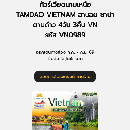
ทัวร์เวียดนามเหนือ
TAMDAO VIETNAM ฮานอย ซาปา
ตามด๋าว 4วัน 3คืน VN
รหัส VN0989
ออกเดินทางช่วง ก.ค. - ก.ย. 69
เริ่มต้น 13,555 บาท
สอบถามโปรแกรมนี้ ผ่านไลน์