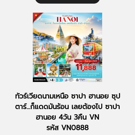
ทัวร์เวียดนามเหนือ ซาปา ฮานอย ซุป
ตาร์...ก็แดดมันร้อน เลยต้องไป ซาปา
ฮานอย 4วัน 3คืน VN
รหัส VN0888