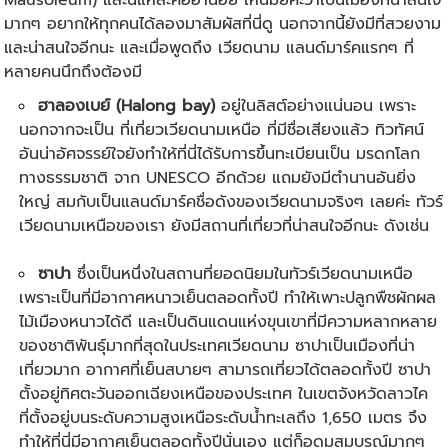
Mausoleum) และนี่แหละคือฮานอย เห็นมั้ยคะว่าเป็นเมืองที่น่าสนใจ
มากๆ อยากให้ทุกคนได้ลองมาสัมผัสที่นี่ดู นอกจากนี้ยังมีที่สวยงาม
และน่าสนใจอีกนะ และเมื่อพูดถึง เวียดนาม แลนด์มาร์คแรกๆ ที่
หลายคนนึกถึงต้องมี
ฮาลองเบย์ (Halong bay)
อยู่ในลิสต์อย่างแน่นอน เพราะ
นอกจากจะเป็น ที่เที่ยวเวียดนามเหนือ ที่มีชื่อเสียงแล้ว ทิวทัศน์
อันน่าอัศจรรย์ใจยังทำให้ที่นี่ได้รับการขึ้นทะเบียนเป็น มรดกโลก
ทางธรรมชาติ จาก UNESCO อีกด้วย แถมยังมีตำนานอันยิ่ง
ใหญ่ สมกับเป็นแลนด์มาร์คชื่อดังของเวียดนามจริงๆ เลยค่ะ ทัวร์
เวียดนามเหนือของเรา ยังมีสถานที่เที่ยวที่น่าสนใจอีกนะ ดังเช่น
ซาปา
ซึ่งเป็นหนึ่งในสถานที่ยอดนิยมในทัวร์เวียดนามเหนือ
เพราะเป็นที่มีอากาศหนาวเย็นตลอดทั้งปี ทำให้เพาะปลูกพืชผักผล
ไม้เมืองหนาวได้ดี และเป็นดินแดนแห่งขุนเขาที่มีความหลากหลาย
ของชาติพันธุ์มากที่สุดในประเทศเวียดนาม ซาปาเป็นเมืองที่น่า
เที่ยวมาก อากาศที่เย็นสบายๆ สามารถเที่ยวได้ตลอดทั้งปี ซาปา
ตั้งอยู่ทิศตะวันออกเฉียงเหนือของประเทศ ในเขตจังหวัดลาวไค
ที่ตั้งอยู่บนระดับความสูงเหนือระดับน้ำทะเลถึง 1,650 เมตร จึง
ทำให้ที่นี่มีอากาศเย็นตลอดทั้งปีนั่นเอง แต่ก็อุดมสมบูรณ์มากๆ