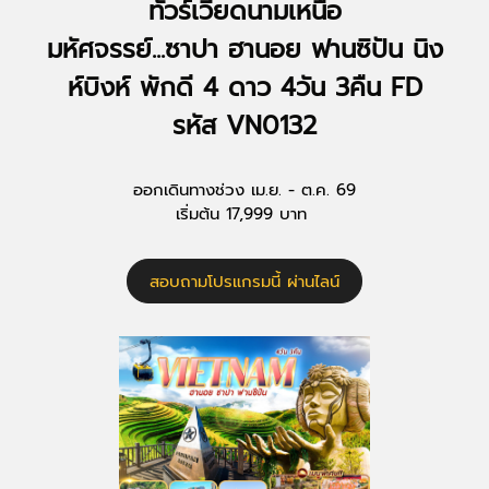
ทัวร์เวียดนามเหนือ
มหัศจรรย์...ซาปา ฮานอย ฟานซิปัน นิง
ห์บิงห์ พักดี 4 ดาว 4วัน 3คืน FD
รหัส VN0132
ออกเดินทางช่วง เม.ย. - ต.ค. 69
เริ่มต้น 17,999 บาท
สอบถามโปรแกรมนี้ ผ่านไลน์