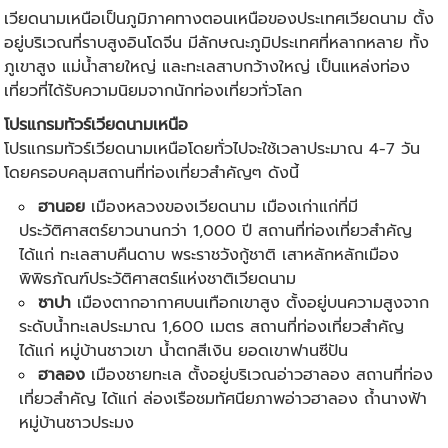
เวียดนามเหนือเป็นภูมิภาคทางตอนเหนือของประเทศเวียดนาม ตั้ง
อยู่บริเวณที่ราบสูงอินโดจีน มีลักษณะภูมิประเทศที่หลากหลาย ทั้ง
ภูเขาสูง แม่น้ำสายใหญ่ และทะเลสาบกว้างใหญ่ เป็นแหล่งท่อง
เที่ยวที่ได้รับความนิยมจากนักท่องเที่ยวทั่วโลก
โปรแกรม
ทัวร์เวียดนาม
เหนือ
โปรแกรมทัวร์เวียดนามเหนือโดยทั่วไปจะใช้เวลาประมาณ 4-7 วัน
โดยครอบคลุมสถานที่ท่องเที่ยวสำคัญๆ ดังนี้
ฮานอย
เมืองหลวงของเวียดนาม เมืองเก่าแก่ที่มี
ประวัติศาสตร์ยาวนานกว่า 1,000 ปี สถานที่ท่องเที่ยวสำคัญ
ได้แก่ ทะเลสาบคืนดาบ พระราชวังกู้ชาติ เสาหลักหลักเมือง
พิพิธภัณฑ์ประวัติศาสตร์แห่งชาติเวียดนาม
ซาปา
เมืองตากอากาศบนเทือกเขาสูง ตั้งอยู่บนความสูงจาก
ระดับน้ำทะเลประมาณ 1,600 เมตร สถานที่ท่องเที่ยวสำคัญ
ได้แก่ หมู่บ้านชาวเขา น้ำตกสีเงิน ยอดเขาฟานซีปัน
ฮาลอง
เมืองชายทะเล ตั้งอยู่บริเวณอ่าวฮาลอง สถานที่ท่อง
เที่ยวสำคัญ ได้แก่ ล่องเรือชมทัศนียภาพอ่าวฮาลอง ถ้ำนางฟ้า
หมู่บ้านชาวประมง