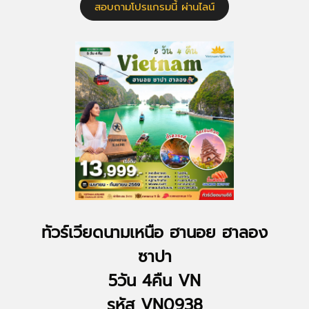
สอบถามโปรแกรมนี้ ผ่านไลน์
ทัวร์เวียดนามเหนือ ฮานอย ฮาลอง
ซาปา
5วัน 4คืน VN
รหัส VN0938