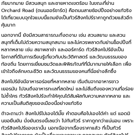
ภัยมากมาย มีสวนสนุก และชายหาดเขตร้อน ในขณะที่ย่าน
Orchard Road (ถนนออร์ชาร์ด) คือถนนสายช้อปปิ้งอย่างแท้จริง
ได้เที่ยวแบบจุกใจแบบนี้แถมยังเป็นทัวร์สิงคโปร์ราคาถูกด้วยแล้วอีก
คุ้มมาก
นอกจากนี้ ยังมีสวนสาธารณะที่งดงาม เช่น สวนสยาม และสวน
สนุกที่เต็มไปด้วยความสนุกสนาน และไม่ควรพลาดกับย่านช็อปปิ้งที่
หลากหลาย เช่น สยาพลาซ่า และออร์คาร์ด
ทัวร์สิงคโปร์ยังเป็น
โอกาสที่ดีในการเรียนรู้เกี่ยวกับประวัติศาสตร์ และวัฒนธรรมของ
ท้องถิ่น โดยการเยี่ยมชมวัดและพิพิธภัณฑ์ที่มีมากมายให้เลือก เพื่อ
เข้าใจถึงลักษณะชีวิต และวัฒนธรรมของคนที่นี่อย่างลึกซึ้ง
สิงคโปร์ยังมีอาหารอร่อยที่หลากหลาย เริ่มต้นจากอาหารชาว
เยอรมัน ไปจนถึงอาหารทะเลที่สดใหม่ และไม่ลืมถึงของหวานที่อร่อย
ไม่ซ้ำใคร ทัวร์สิงคโปร์จะทำให้คุณได้สัมผัสกับความหลากหลาย และ
ความเป็นสันติสุขของเมืองนี้อย่างแท้จริง
ถ้าจะถามว่า สิงคโปร์ไปเองได้มั๊ย คำตอบคือไปเองได้ค่า แต่ แอดมิ
นขอยืนยัน นั่งยันตรงนี้เลยว่า ไปกับทัวร์ ราคาถูกกว่าแน่นอน เพราะ
ทัวร์สิงคโปร์
ของเรานั้น นอกเนือจากเรื่องราคาแล้ว ที่เป็น
ทัวร์