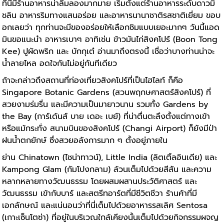
ที่นี่มีร้านอาหารน่าลิ้มลองมากมาย เริ่มตั้งแต่ร้านอาหารระดับดาวมิ
ชลิน อาหารริมทางแสนอร่อย และอาหารนานาชาติรสชาติเยี่ยม ขอบ
อกเลยว่า ทุกท่านจะมีของอร่อยให้เลือกชิมแบบเยอะมากๆ วันนี้แอด
มินขอแนะนำ อาหารเบาๆ อาทิเช่น ข้าวมันไก่สิงคโปร์ (Boon Tong
Kee) ปูผัดพริก และ บักกุเต๋ อ่านมาถึงตรงนี้ เชื่อว่าบางท่านน่าจะ
น้ำลายไหล อดใจกันไม่อยู่กันทีเดียว
ถ้าจะกล่าวถึงสถานที่ท่องเที่ยวสิงคโปร์ที่เป็นไฮไลท์ ก็คือ
Singapore Botanic Gardens (สวนพฤกษศาสตร์สิงคโปร์) ที่
สวยงามร่มรื่น และมีความเป็นมายาวนาน รวมทั้ง Gardens by
the Bay (การ์เด้นส์ บาย เดอะ เบย์) ที่น่าตื่นตะลึงตั้งแต่ทางเข้า
หรือแม้กระทั่ง สนามบินของสิงคโปร์ (Changi Airport) ก็ยังมีป่า
ฝนน้ำตกยักษ์ ซึ่งสวยอลังการมาก ๆ ตั้งอยู่ภายใน
ย่าน Chinatown (ไชน่าทาวน์), Little India (ลิตเติ้ลอินเดีย) และ
Kampong Glam (กัมโปงกลาม) ล้วนเต็มไปด้วยสีสัน และความ
หลากหลายทางวัฒนธรรม โดยผสมผสานประวัติศาสตร์ และ
วัฒนธรรม เข้ากับบาร์ และสตรีทอาร์ตที่มีชีวิตชีวา ร้านค้าที่มี
เอกลักษณ์ และแน่นอนว่าที่นี่เต็มไปด้วยอาหารรสเลิศ Sentosa
(เกาะเซ็นโตซ่า) ที่อยู่ในบริเวณใกล้เคียงนั้นเต็มไปด้วยกิจกรรมผจญ