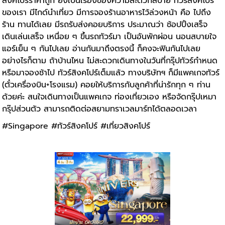
สิงคโปร์
ราคาถูก ยังเป็นเรื่องของความสะดวกสบาย
ทัวร์สิงคโปร์
ของเรา มีไกด์นำเที่ยว มีการจองร้านอาหารไว้ล่วงหน้า คือ ไปถึง
ร้าน ทานได้เลย มีรถรับส่งคอยบริการ ประมาณว่า ช้อปปิ้งเสร็จ
เดินเล่นเสร็จ เหนื่อย ๆ ขึ้นรถทัวร์มา เป็นอันพักผ่อน นอนสบายใจ
แอร์เย็น ๆ กันไปเลย อ่านกันมาถึงตรงนี้ ก็คงจะฟินกันไปเลย
อย่างไรก็ตาม ถ้าบ้านไหน ไม่สะดวกเดินทางในวันที่กรุ๊ปทัวร์กำหนด
หรือมาจองช้าไป
ทัวร์สิงคโปร์
เต็มแล้ว ทางบริษัทฯ ก็มีแพคเกจทัวร์
(ตั๋วเครื่องบิน+โรงแรม) คอยให้บริการกับลูกค้าที่น่ารักทุก ๆ ท่าน
ด้วยค่ะ สนใจเดินทางเป็นแพคเกจ ท่องเที่ยวเอง หรือจัดกรุ๊ปเหมา
กรุ๊ปส่วนตัว สามารถติดต่อสยามทราเวลมาร์ทได้ตลอดเวลา
#Singapore #ทัวร์สิงคโปร์ #เที่ยวสิงคโปร์