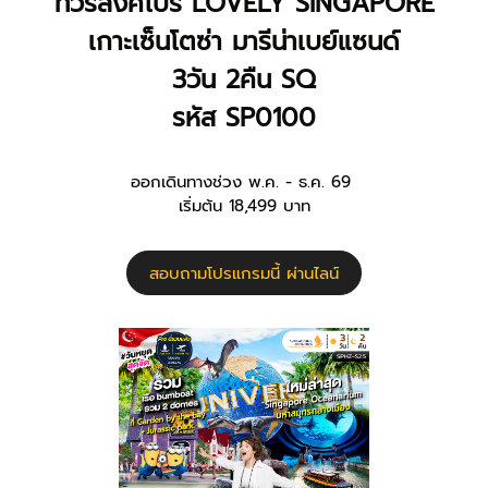
ทัวร์สิงคโปร์ LOVELY SINGAPORE
เกาะเซ็นโตซ่า มารีน่าเบย์แซนด์
3วัน 2คืน SQ
รหัส SP0100
ออกเดินทางช่วง พ.ค. - ธ.ค. 69
เริ่มต้น 18,499 บาท
สอบถามโปรแกรมนี้ ผ่านไลน์