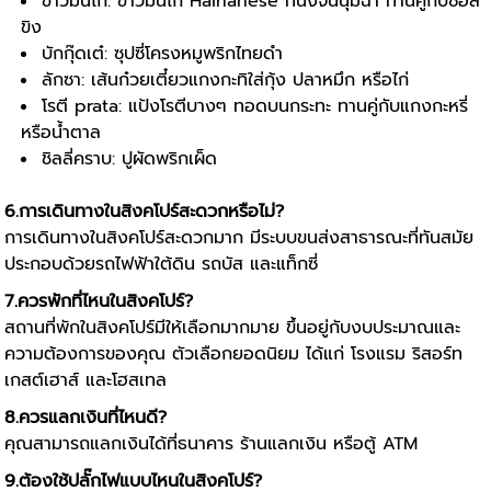
ข้าวมันไก่: ข้าวมันไก่ Hainanese ที่นึ่งจนนุ่มฉ่ำ ทานคู่กับซอส
ขิง
บักกุ๊ดเต๋: ซุปซี่โครงหมูพริกไทยดำ
ลักซา: เส้นก๋วยเตี๋ยวแกงกะทิใส่กุ้ง ปลาหมึก หรือไก่
โรตี prata: แป้งโรตีบางๆ ทอดบนกระทะ ทานคู่กับแกงกะหรี่
หรือน้ำตาล
ชิลลี่คราบ: ปูผัดพริกเผ็ด
6.การเดินทางในสิงคโปร์สะดวกหรือไม่?
การเดินทางในสิงคโปร์สะดวกมาก มีระบบขนส่งสาธารณะที่ทันสมัย
ประกอบด้วยรถไฟฟ้าใต้ดิน รถบัส และแท็กซี่
7.ควรพักที่ไหนในสิงคโปร์?
สถานที่พักในสิงคโปร์มีให้เลือกมากมาย ขึ้นอยู่กับงบประมาณและ
ความต้องการของคุณ ตัวเลือกยอดนิยม ได้แก่ โรงแรม ริสอร์ท
เกสต์เฮาส์ และโฮสเทล
8.ควรแลกเงินที่ไหนดี?
คุณสามารถแลกเงินได้ที่ธนาคาร ร้านแลกเงิน หรือตู้ ATM
9.ต้องใช้ปลั๊กไฟแบบไหนในสิงคโปร์?