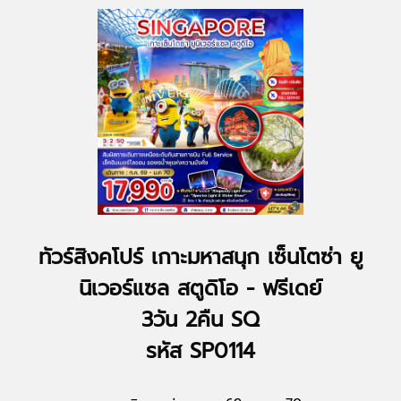
ทัวร์สิงคโปร์ เกาะมหาสนุก เซ็นโตซ่า ยู
นิเวอร์แซล สตูดิโอ - ฟรีเดย์
3วัน 2คืน SQ
รหัส SP0114