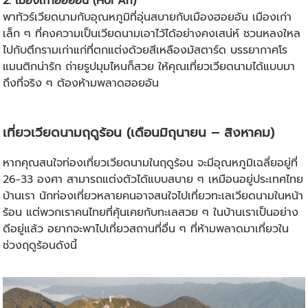
2. เมืองเก่าฮอยอัน (Hoi An)
พา
ทัวร์เวียดนาม
กับอุณหภูมิที่อุ่นสบายกับเมืองฮอยอัน เมืองเก่า
เล็ก ๆ ที่คงความเป็นเวียดนามเอาไว้ได้อย่างคงเสน่ห์ ชวนหลงใหล
ไปกับตึกรามเก่าแก่ที่ตกแต่งด้วยสีเหลืองมัสตาร์ด บรรยากาศโร
แมนติกน่ารัก ถ่ายรูปมุมไหนก็สวย ให้คุณ
เที่ยวเวียดนาม
ได้แบบมา
ถึงที่จริง ๆ ต้องห้ามพลาดฮอยอัน
เที่ยวเวียดนาม
ฤดูร้อน (เดือนมิถุนายน – สิงหาคม)
หากคุณสนใจท่อง
เที่ยวเวียดนาม
ในฤดูร้อน จะมีอุณหภูมิเฉลี่ยอยู่ที่
26-33 องศา สามารถแต่งตัวได้แบบสบาย ๆ เหมือนอยู่ประเทศไทย
บ้านเรา นักท่องเที่ยวหลายคนอาจสนใจไปเที่ยวทะเลเวียดนามในหน้า
ร้อน แต่พวกเราคนไทยที่คุ้นเคยกับทะเลสวย ๆ ในบ้านเราเป็นอย่าง
ดีอยู่แล้ว อยากจะพาไปเที่ยวสถานที่อื่น ๆ ที่ห้ามพลาดมาเที่ยวใน
ช่วงฤดูร้อนดังนี้