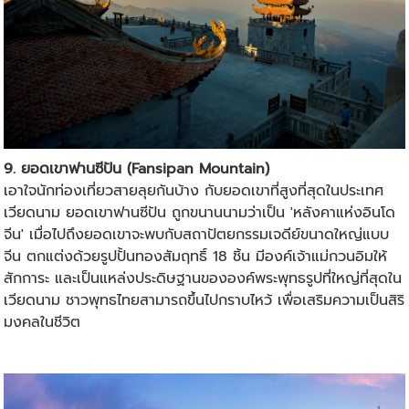
9. ยอดเขาฟานซีปัน (Fansipan Mountain)
เอาใจนักท่องเที่ยวสายลุยกันบ้าง กับยอดเขาที่สูงที่สุดในประเทศ
เวียดนาม ยอดเขาฟานซีปัน ถูกขนานนามว่าเป็น 'หลังคาแห่งอินโด
จีน' เมื่อไปถึงยอดเขาจะพบกับสถาปัตยกรรมเจดีย์ขนาดใหญ่แบบ
จีน ตกแต่งด้วยรูปปั้นทองสัมฤทธิ์ 18 ชิ้น มีองค์เจ้าแม่กวนอิมให้
สักการะ และเป็นแหล่งประดิษฐานขององค์พระพุทธรูปที่ใหญ่ที่สุดใน
เวียดนาม ชาวพุทธไทยสามารถขึ้นไปกราบไหว้ เพื่อเสริมความเป็นสิริ
มงคลในชีวิต