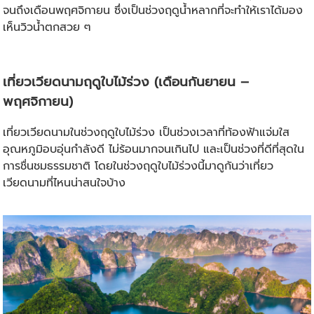
จนถึงเดือนพฤศจิกายน ซึ่งเป็นช่วงฤดูน้ำหลากที่จะทำให้เราได้มอง
เห็นวิวน้ำตกสวย ๆ
เที่ยวเวียดนาม
ฤดูใบไม้ร่วง (เดือนกันยายน –
พฤศจิกายน)
เที่ยวเวียดนาม
ในช่วงฤดูใบไม้ร่วง เป็นช่วงเวลาที่ท้องฟ้าแจ่มใส
อุณหภูมิอบอุ่นกำลังดี ไม่ร้อนมากจนเกินไป และเป็นช่วงที่ดีที่สุดใน
การชื่นชมธรรมชาติ โดยในช่วงฤดูใบไม้ร่วงนี้มาดูกันว่าเที่ยว
เวียดนามที่ไหนน่าสนใจบ้าง