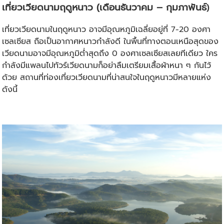
เที่ยวเวียดนาม
ฤดูหนาว (เดือนธันวาคม – กุมภาพันธ์
)
เที่ยวเวียดนาม
ในฤดูหนาว อาจมีอุณหภูมิเฉลี่ยอยู่ที่ 7-20 องศา
เซลเซียส ถือเป็นอากาศหนาวกำลังดี ในพื้นที่ทางตอนเหนือสุดของ
เวียดนามอาจมีอุณหภูมิต่ำสุดถึง 0 องศาเซลเซียสเลยทีเดียว ใคร
กำลังมีแพลนไป
ทัวร์เวียดนาม
ก็อย่าลืมเตรียมเสื้อผ้าหนา ๆ กันไว้
ด้วย สถานที่ท่องเที่ยวเวียดนามที่น่าสนใจในฤดูหนาวมีหลายแห่ง
ดังนี้