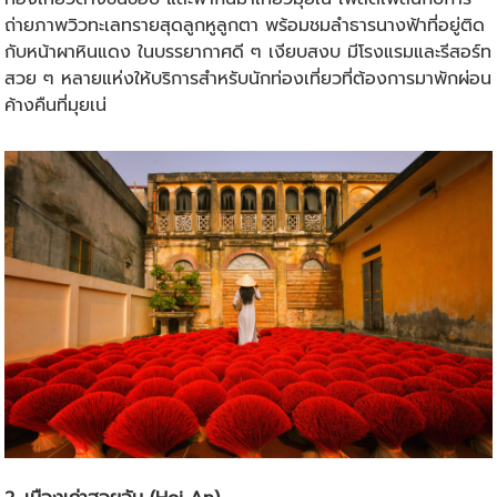
ถ่ายภาพวิวทะเลทรายสุดลูกหูลูกตา พร้อมชมลำธารนางฟ้าที่อยู่ติด
กับหน้าผาหินแดง ในบรรยากาศดี ๆ เงียบสงบ มีโรงแรมและรีสอร์ท
สวย ๆ หลายแห่งให้บริการสำหรับนักท่องเที่ยวที่ต้องการมาพักผ่อน
ค้างคืนที่มุยเน่