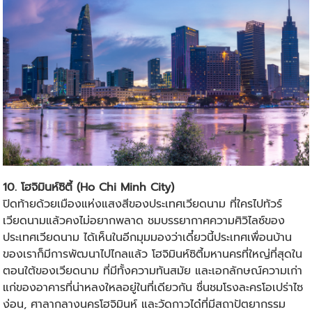
10. โฮจิมินห์ซิตี้ (Ho Chi Minh City)
ปิดท้ายด้วยเมืองแห่งแสงสีของประเทศเวียดนาม ที่ใครไป
ทัวร์
เวียดนาม
แล้วคงไม่อยากพลาด ชมบรรยากาศความศิวิไลซ์ของ
ประเทศเวียดนาม ได้เห็นในอีกมุมมองว่าเดี๋ยวนี้ประเทศเพื่อนบ้าน
ของเราก็มีการพัฒนาไปไกลแล้ว โฮจิมินห์ซิตี้มหานครที่ใหญ่ที่สุดใน
ตอนใต้ของเวียดนาม ที่มีทั้งความทันสมัย และเอกลักษณ์ความเก่า
แก่ของอาคารที่น่าหลงใหลอยู่ในที่เดียวกัน ชื่นชมโรงละครโอเปร่าไซ
ง่อน, ศาลากลางนครโฮจิมินห์ และวัดกาวได๋ที่มีสถาปัตยากรรม