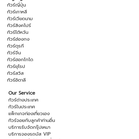
ทัวร์ญี่ปุ่น
ทัวร์เกาหลี
ทัวร์เวียดนาม
ทัวร์สิงคโปร์
ทัวร์ไต้หวัน
ทัวร์ฮ่องกง
ทัวร์ตุรกี
ทัวร์จีน
ทัวร์ฮอกไกโด
ทัวร์ยุโรป
ทัวร์สวิส
ทัวร์อิตาลี
Our Service
ทัวร์ต่างประเทศ
ทัวร์ในประเทศ
แพ็กเกจท่องเที่ยวเอง
ทัวร์จอยกับลูกค้าท่านอื่น
บริการรับจัดกรุ๊ปเหมา
บริการจองรถบัส VIP