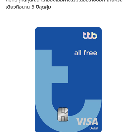
คุ้มกับทุกสกุลเงิน แถมยังไม่มีค่าธรรมเนียมรายปีอีก จ่ายครั้ง
เดียวถือนาน 3 ปีสุดคุ้ม