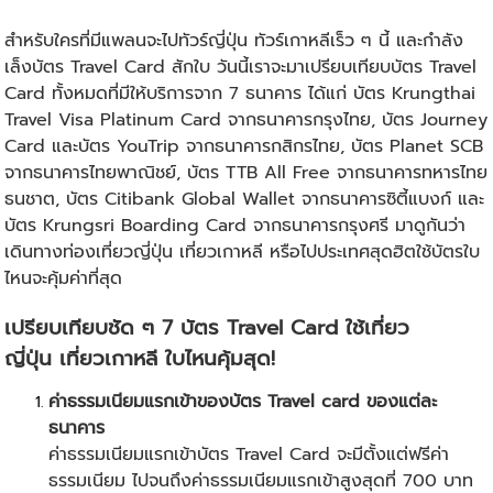
สำหรับใครที่มีแพลนจะไป
ทัวร์ญี่ปุ่น
ทัวร์เกาหลี
เร็ว ๆ นี้ และกำลัง
เล็งบัตร Travel Card สักใบ วันนี้เราจะมาเปรียบเทียบบัตร Travel
Card ทั้งหมดที่มีให้บริการจาก 7 ธนาคาร ได้แก่ บัตร Krungthai
Travel Visa Platinum Card จากธนาคารกรุงไทย, บัตร Journey
Card และบัตร YouTrip จากธนาคารกสิกรไทย, บัตร Planet SCB
จากธนาคารไทยพาณิชย์, บัตร TTB All Free จากธนาคารทหารไทย
ธนชาต, บัตร Citibank Global Wallet จากธนาคารซิตี้แบงก์ และ
บัตร Krungsri Boarding Card จากธนาคารกรุงศรี มาดูกันว่า
เดินทางท่อง
เที่ยวญี่ปุ่น
เที่ยวเกาหลี
หรือไปประเทศสุดฮิตใช้บัตรใบ
ไหนจะคุ้มค่าที่สุด
เปรียบเทียบชัด ๆ 7 บัตร Travel Card ใช้
เที่ยว
ญี่ปุ่น
เที่ยวเกาหลี
ใบไหนคุ้มสุด!
ค่าธรรมเนียมแรกเข้าของบัตร Travel card ของแต่ละ
ธนาคาร
ค่าธรรมเนียมแรกเข้าบัตร Travel Card จะมีตั้งแต่ฟรีค่า
ธรรมเนียม ไปจนถึงค่าธรรมเนียมแรกเข้าสูงสุดที่ 700 บาท