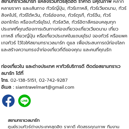
สยามทราเวลมาร์ท แหล่งรวมทัวร์สุดฮิต ราคาดี มีคุณภาพ
หลาก
หลายราคา และเส้นทาง
ทัวร์ญี่ปุ่น
,
ทัวร์เกาหลี
,
ทัวร์เวียดนาม
,
ทัวร์
สิงคโปร์
,
ทัวร์ไต้หวัน
,
ทัวร์ฮ่องกง
,
ทัวร์ตุรกี
,
ทัวร์จีน
,
ทัวร์
ฮอกไกโด
หรือจะ
ทัวร์ยุโรป
,
ทัวร์สวิส
,
ทัวร์อิตาลี
ครอบคลุมทุก
ประเทศที่คุณต้องการเดินทางท่องเที่ยวจะ
เที่ยวเวียดนาม
เที่ยว
เกาหลี
เที่ยวญี่ปุ่น
หรือเที่ยวประเทศในแถบยุโรป จองทัวร์ หรือแพค
เกจทัวร์ ไว้ใจให้สยามทราเวลมาร์ท ดูแล เพื่อประสบการณ์ท่องโลก
และสร้างความทรงจำท่องเที่ยวที่ดีของคุณ และคนที่คุณรัก
ท่องเที่ยวใน และต่างประเทศ หาทัวร์บริการดี ติดต่อสยามทราเว
ลมาร์ท ได้ที่
โทร.
02-138-5151,
02-742-9287
อีเมล :
siamtravelmart@gmail.com
สยามทราเวลมาร์ท
ศูนย์รวมทัวร์ต่างประเทศสุดฮิต ราคาดี คัดสรรคุณภาพ ทีมงาน