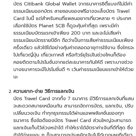
บัตร Citibank Global Wallet จากธนาคารซิตี้แบงก์ไม่มีค่า
ธรรมเนียมออกบัตร สายชอบของฟรีอาจจะเล็งบัตร Travel
Card ใบนี้ แต่สำหรับคนที่แพลนอยากเที่ยวหลาย ๆ ประเทศ
เลือกใช้บัตร Planet SCB ก็ดูจะคุ้มค่าที่สุด เพราะมีค่า
ธรรมเนียมบัตรแรกเข้าเพียง 200 บาท และจะไม่เสียค่า
ธรรมเนียมบัตรรายปีอีก ถือว่าเป็นการเสียค่าธรรมเนียมเพียง
ครั้งเดียว แล้วใช้ได้อย่างคุ้มค่าตลอดอายุการใช้งาน ซึ่งใครจะ
ไป
เที่ยวญี่ปุ่น
เที่ยวเกาหลี
หรือ
ทัวร์ยุโรป
ในช่วงไหนก็ต้อง
คอยติดตามโปรโมชั่นจากแต่ละธนาคารกันให้ดี เพราะบางช่วง
บางธนาคารจะมีโปรโมชั่นดี ๆ เว้นค่าธรรมเนียมแรกเข้าให้ด้วย
นะ
ความยาก-ง่าย วิธีการแลกเงิน
บัตร Travel Card จากทั้ง 7 ธนาคาร มีวิธีการแลกเงินที่แสน
จะสะดวกสบายเหมือนกัน สามารถจัดการบัตร, แลกเงิน, ปรับ
เปลี่ยนวงเงิน ทำทุกธุรกรรมได้ผ่านแอพพลิเคชั่นของทุก
ธนาคาร ซึ่งข้อดีของบัตร Travel Card ส่วนใหญ่จะสามารถ
แลกเงินเก็บไว้ล่วงหน้าได้ ทำให้เราได้อัตราค่าเงินที่ดีที่สุด ซึ่ง
ถ้าใช้จ่ายเยอะ ๆ ก็จะสามารถประหยัดเงินไปได้มากเลยทีเดียว