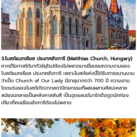
3.โบสถ์แมทเธียส ประเทศฮังการี (Matthias Church, Hungary)
หากมีโอกาสได้มาทัวร์ยุโรปต้องไม่พลาดมาเยี่ยมชมความงามของ
โบสถ์แมทเธียส ประเทศฮังการี เพราะโบสถ์แห่งนี้ได้รับการขนานนาม
ว่าเป็น Church of Our Lady มีอายุมากกว่า 700 ปี ความงาม
โดดเด่นของโบสถ์เกิดจากสถาปัตยกรรมที่ผสมผสานศิลปะหลาย
สมัยจนกลายเป็นหลังคาสลับสี เป็นจุดแลนด์มาร์กดึงดูดนักท่อง
เที่ยวที่คนเยือนฮังการีต้องไม่พลาด