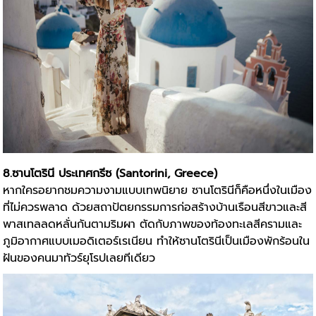
8.ซานโตรินี ประเทศกรีซ (Santorini, Greece)
หากใครอยากชมความงามแบบเทพนิยาย ซานโตรินีก็คือหนึ่งในเมือง
ที่ไม่ควรพลาด ด้วยสถาปัตยกรรมการก่อสร้างบ้านเรือนสีขาวและสี
พาสเทลลดหลั่นกันตามริมผา ตัดกับภาพของท้องทะเลสีครามและ
ภูมิอากาศแบบเมอดิเตอร์เรเนียน ทำให้ซานโตรินีเป็นเมืองพักร้อนใน
ฝันของคนมาทัวร์ยุโรปเลยทีเดียว