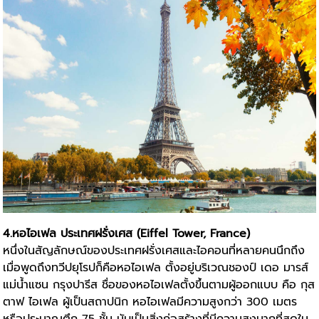
4.หอไอเฟล ประเทศฝรั่งเศส (Eiffel Tower, France)
หนึ่งในสัญลักษณ์ของประเทศฝรั่งเศสและไอคอนที่หลายคนนึกถึง
เมื่อพูดถึงทวีปยุโรปก็คือหอไอเฟล ตั้งอยู่บริเวณชองป์ เดอ มารส์
แม่น้ำแซน กรุงปารีส ชื่อของหอไอเฟลตั้งขึ้นตามผู้ออกแบบ คือ กุส
ตาฟ ไอเฟล ผู้เป็นสถาปนิก หอไอเฟลมีความสูงกว่า 300 เมตร