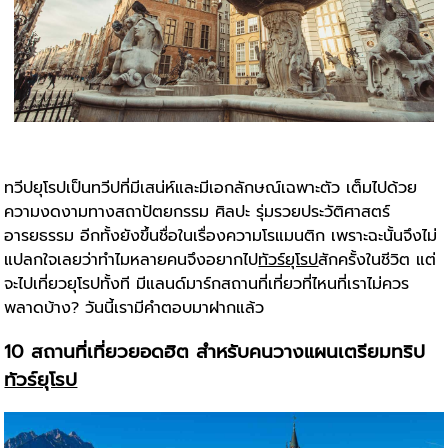
ทวีปยุโรปเป็นทวีปที่มีเสน่ห์และมีเอกลักษณ์เฉพาะตัว เต็มไปด้วย
ความงดงามทางสถาปัตยกรรม ศิลปะ รุ่มรวยประวัติศาสตร์
อารยธรรม อีกทั้งยังขึ้นชื่อในเรื่องความโรแมนติก เพราะฉะนั้นจึงไม่
แปลกใจเลยว่าทำไมหลายคนจึงอยากไป
ทัวร์ยุโรป
สักครั้งในชีวิต แต่
จะไปเที่ยวยุโรปทั้งที มีแลนด์มาร์กสถานที่เที่ยวที่ไหนที่เราไม่ควร
พลาดบ้าง? วันนี้เรามีคำตอบมาฝากแล้ว
10 สถานที่เที่ยวยอดฮิต สำหรับคนวางแผนเตรียมทริป
ทัวร์ยุโรป