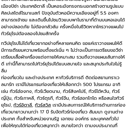
เมืองปิซ่า ประเทศอิตาลี เป็นหอระฆังทรงกระบอกสร้างตามรูปแบบ
ศิลปะสไตล์โรมาเนสก์ ปัจจุบันตัวหอมีความเอียงอยู่ที่ 5.5 องศา
สามารถเข้าชม และเดินขึ้นไปชมวิวแบบพาโนรามาที่ด้านบนหอเอนได้
อย่างปลอดภัย ไม่ต้องกลัวล้ม ครั้งหนึ่งในชีวิตหากใครวางแผนไป
ทัวร์ยุโรปต้องลองไปชมสักครั้ง
ทวีปยุโรปไม่ได้เที่ยวยากอย่างที่หลายคนคิด ขอแค่เราวางแผนให้ดี
มีการเตีรยมความพร้อมตั้งแต่เนิ่น ๆ ไม่ว่าจะเป็นการเตรียมขอวีซ่า
เตรียมเสื้อผ้าเครื่องแต่งกายให้เหมาะสม รวมถึงวางแผนเส้นทางให้
ดี เท่านี้ก็สามารถไปทัวร์ยุโรปได้แบบสบายใจ และสนุกประทับใจไม่รู้
ลืม
ท่องเที่ยวใน และต่างประเทศ หาทัวร์บริการดี ติดต่อสยามทราเว
ลมาร์ท เรามีโปรแกรมท่องเที่ยวให้เลือกกว่า 500 โปรแกรม อาทิ
เช่น ทัวร์ฮ่องกง, ทัวร์เวียดนาม, ทัวร์สิงคโปร์, ทัวร์ไต้หวัน, ทัวร์
ญี่ปุ่น, ทัวร์เกาหลี, ทัวร์ตุรกี, ทัวร์จีน, ทัวร์ฮอกไกโด หรือสนใจทัวร์
ยุโรป,
ทัวร์อิตาลี
,
ทัวร์สวิส
เรามีประสบการณ์ให้บริการด้านการท่อง
เที่ยวมายาวนานกว่า 17 ปี รับจัดทัวร์ท่องเที่ยว สัมมนา ดูงานต่าง
ประเทศ ทั้งสำหรับหน่วยงานรัฐ เอกชน องค์กร และบุคคลทั่วไป
เพื่อให้คุณได้ท่องเที่ยวสนุกกว่า สบายใจกว่า ตามงบประมาณที่