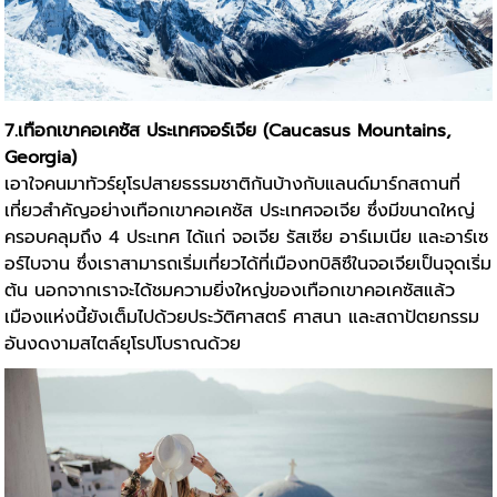
7.เทือกเขาคอเคซัส ประเทศจอร์เจีย (Caucasus Mountains,
Georgia)
เอาใจคนมาทัวร์ยุโรปสายธรรมชาติกันบ้างกับแลนด์มาร์กสถานที่
เที่ยวสำคัญอย่างเทือกเขาคอเคซัส ประเทศจอเจีย ซึ่งมีขนาดใหญ่
ครอบคลุมถึง 4 ประเทศ ได้แก่ จอเจีย รัสเซีย อาร์เมเนีย และอาร์เซ
อร์ไบจาน ซึ่งเราสามารถเริ่มเที่ยวได้ที่เมืองทบิลิซึในจอเจียเป็นจุดเริ่ม
ต้น นอกจากเราจะได้ชมความยิ่งใหญ่ของเทือกเขาคอเคซัสแล้ว
เมืองแห่งนี้ยังเต็มไปด้วยประวัติศาสตร์ ศาสนา และสถาปัตยกรรม
อันงดงามสไตล์ยุโรปโบราณด้วย