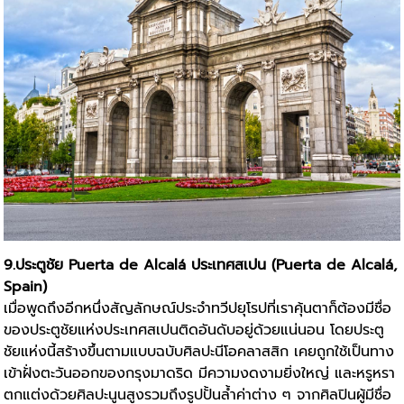
9.ประตูชัย Puerta de Alcalá ประเทศสเปน (Puerta de Alcalá,
Spain)
เมื่อพูดถึงอีกหนึ่งสัญลักษณ์ประจำทวีปยุโรปที่เราคุ้นตาก็ต้องมีชื่อ
ของประตูชัยแห่งประเทศสเปนติดอันดับอยู่ด้วยแน่นอน โดยประตู
ชัยแห่งนี้สร้างขึ้นตามแบบฉบับศิลปะนีโอคลาสสิก เคยถูกใช้เป็นทาง
เข้าฝั่งตะวันออกของกรุงมาดริด มีความงดงามยิ่งใหญ่ และหรูหรา
ตกแต่งด้วยศิลปะนูนสูงรวมถึงรูปปั้นล้ำค่าต่าง ๆ จากศิลปินผู้มีชื่อ