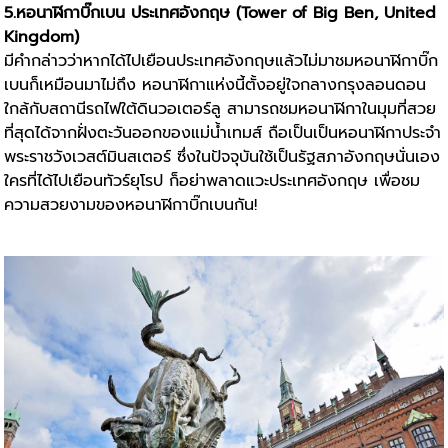
5.หอนาฬิกาบิ๊กเบน ประเทศอังกฤษ (Tower of Big Ben, United
Kingdom)
มีคำกล่าวว่าหากได้ไปเยือนประเทศอังกฤษแล้วไม่มาชมหอนาฬิกาบิ๊ก
เบนก็เหมือนมาไม่ถึง หอนาฬิกาแห่งนี้ตั้งอยู่ใจกลางกรุงลอนดอน
ใกล้กับสถานีรถไฟใต้ดินวอเตอร์ลู สามารถชมหอนาฬิกาในมุมที่สวย
ที่สุดได้จากฝั่งตะวันออกของแม่น้ำเทมส์ ถือเป็นเป็นหอนาฬิกาประจำ
พระราชวังเวสต์มินสเตอร์ ซึ่งในปัจจุบันใช้เป็นรัฐสภาอังกฤษนั่นเอง
ใครที่ได้ไปเยือนทัวร์ยุโรป ก็อย่าพลาดแวะประเทศอังกฤษ เพื่อชม
ความสวยงามของหอนาฬิกาบิ๊กเบนกัน!