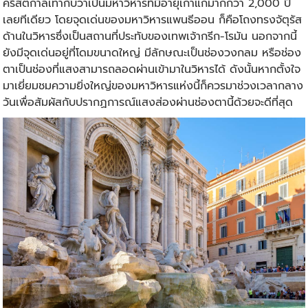
คริสตกาลเท่ากับว่าเป็นมหาวิหารที่มีอายุเก่าแก่มากกว่า 2,000 ปี
เลยทีเดียว โดยจุดเด่นของมหาวิหารแพนธีออน ก็คือโถงทรงจัตุรัส
ด้านในวิหารซึ่งเป็นสถานที่ประทับของเทพเจ้ากรีก-โรมัน นอกจากนี้
ยังมีจุดเด่นอยู่ที่โดมขนาดใหญ่ มีลักษณะเป็นช่องวงกลม หรือช่อง
ตาเป็นช่องที่แสงสามารถลอดผ่านเข้ามาในวิหารได้ ดังนั้นหากตั้งใจ
มาเยี่ยมชมความยิ่งใหญ่ของมหาวิหารแห่งนี้ก็ควรมาช่วงเวลากลาง
วันเพื่อสัมผัสกับปรากฏการณ์แสงส่องผ่านช่องตานี้ด้วยจะดีที่สุด