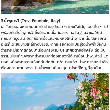
3.น้ำพุเทรวี (Trevi Fountain, Italy)
เอาใจคนมองหาแลนด์มาร์กถ่ายรูปสวย ๆ และยังได้มูแบบเล็ก ๆ ไป
พร้อมกันที่น้ำพุเทรวี ซึ่งมีความเชื่อกันว่าหากอธิษฐานว่าขอให้ได้
กลับมากรุงโรม อิตาลีอีกครั้งแล้วหันหลังให้น้ำพุ จากนั้นใช้เหรียญ
อะไรก็ได้โยนข้ามไหล่ข้างซ้ายไปหากเหรียญตกไปอยู่ใต้น้ำพุก็เชื่อกัน
ว่าเราจะมีโอกาสกลับมาเยือนกรุงโรม ประเทศอิตาลีอีกครั้ง ถือเป็น
ธรรมเนียมห้ามพลาดสำหรับนักท่องเที่ยวที่ได้มาเยือนน้ำพุแห่งนี้ แต่
นอกเหนือจากความเชื่อที่สืบต่อกันมาช้านานแล้ว น้ำพุเทรวียังขึ้นชื่อ
เรื่องความงามเพราะเป็นน้ำพุแบบศิลปะยุคบาโรกที่ใหญ่ที่สุดด้วย