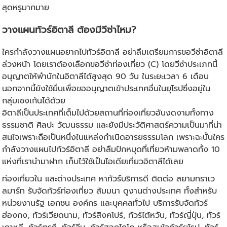
สุดหรูมากมาย
วางแผนทัวร์อิตาลี ต้องมีวีซ่าไหม?
ใครกำลังวางแผนอยากไปทัวร์อิตาลี อย่าลืมเตรียมการขอวีซ่าอิตาลี
ล่วงหน้า โดยเราต้องเลือกขอวีซ่าท่องเที่ยว (C) โดยวีซ่าประเภทนี้
อนุญาตให้พำนักในอิตาลีได้สูงสุด 90 วัน ในระยะเวลา 6 เดือน
นอกจากนี้ยังใช้ยื่นเพื่อขออนุญาตเข้าประเทศอื่นในยุโรปซึ่งอยู่ใน
กลุ่มเชงเก้นได้ด้วย
อิตาลีเป็นประเทศที่เต็มไปด้วยสถานที่ท่องเที่ยวอันงดงามทั้งทาง
ธรรมชาติ ศิลปะ วัฒนธรรม และยังมีประวัติศาสตร์ความเป็นมาที่น่า
สนใจเพราะถือเป็นหนึ่งในแหล่งกำเนิดอารยธรรมโลก เพราะฉะนั้นใคร
กำลังวางแผนไปทัวร์อิตาลี อย่าลืมปักหมุดที่เที่ยวห้ามพลาดทั้ง 10
แห่งที่เรานำมาฝาก เก็บไว้ใช้เป็นไอเดียเที่ยวอิตาลีได้เลย
ท่องเที่ยวใน และต่างประเทศ หาทัวร์บริการดี ติดต่อ สยามทราเว
ลมาร์ท รับจัดทัวร์ท่องเที่ยว สัมมนา ดูงานต่างประเทศ ทั้งสำหรับ
หน่วยงานรัฐ เอกชน องค์กร และบุคคลทั่วไป บริการรับจัดทัวร์
ฮ่องกง, ทัวร์เวียดนาม, ทัวร์สิงคโปร์, ทัวร์ไต้หวัน, ทัวร์ญี่ปุ่น, ทัวร์