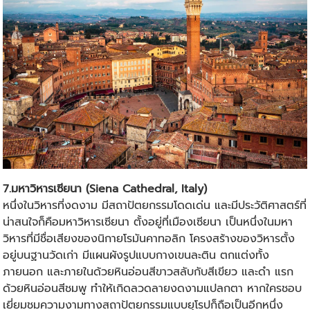
7.มหาวิหารเซียนา (Siena Cathedral, Italy)
หนึ่งในวิหารที่งดงาม มีสถาปัตยกรรมโดดเด่น และมีประวัติศาสตร์ที่
น่าสนใจก็คือมหาวิหารเซียนา ตั้งอยู่ที่เมืองเซียนา เป็นหนึ่งในมหา
วิหารที่มีชื่อเสียงของนิกายโรมันคาทอลิก โครงสร้างของวิหารตั้ง
อยู่บนฐานวัดเก่า มีแผนผังรูปแบบกางเขนละติน ตกแต่งทั้ง
ภายนอก และภายในด้วยหินอ่อนสีขาวสลับกับสีเขียว และดำ แรก
ด้วยหินอ่อนสีชมพู ทำให้เกิดลวดลายงดงามแปลกตา หากใครชอบ
เยี่ยมชมความงามทางสถาปัตยกรรมแบบยุโรปก็ถือเป็นอีกหนึ่ง