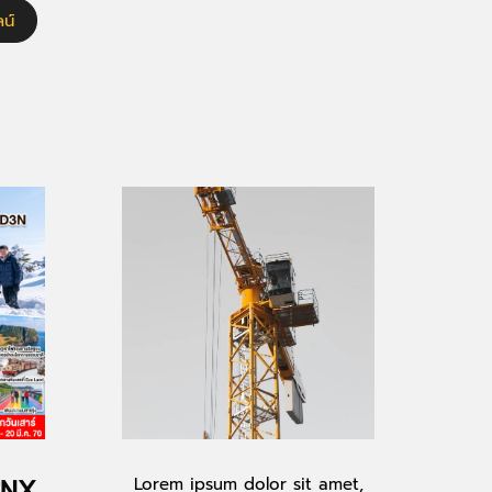
น์
-CNX
Lorem ipsum dolor sit amet,