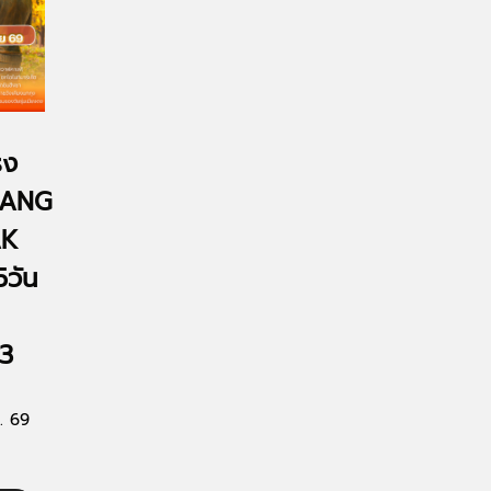
รง
HIANG
AK
วัน
3
. 69