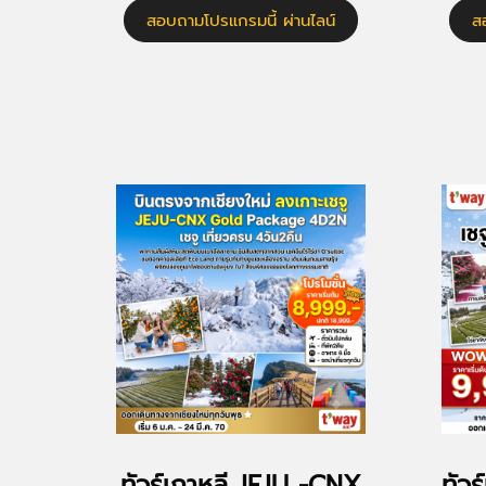
สอบถามโปรแกรมนี้ ผ่านไลน์
ส
ทัวร์เกาหลี JEJU -CNX
ทัว