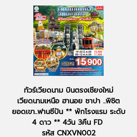
ทัวร์เวียดนาม บินตรงเชียงใหม่
เวียดนามเหนือ ฮานอย ซาปา ..พิชิต
ยอดเขา..ฟานซีปัน ** พักโรงแรม ระดับ
4 ดาว ** 4วัน 3คืน FD
รหัส CNXVN002