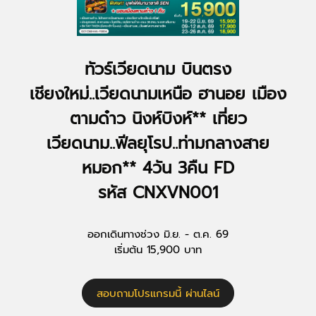
ทัวร์เวียดนาม บินตรง
เชียงใหม่..เวียดนามเหนือ ฮานอย เมือง
ตามด๋าว นิงห์บิงห์** เที่ยว
เวียดนาม..ฟีลยุโรป..ท่ามกลางสาย
หมอก** 4วัน 3คืน FD
รหัส CNXVN001
ออกเดินทางช่วง มิ.ย. - ต.ค. 69
เริ่มต้น 15,900 บาท
สอบถามโปรแกรมนี้ ผ่านไลน์