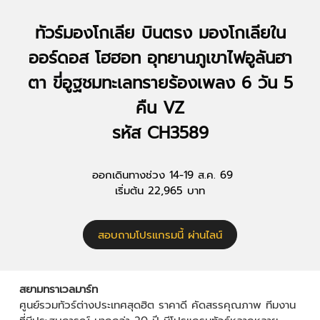
ทัวร์มองโกเลีย บินตรง มองโกเลียใน
ออร์ดอส โฮฮอท อุทยานภูเขาไฟอูลันฮา
ตา ขี่อูฐชมทะเลทรายร้องเพลง 6 วัน 5
คืน VZ
รหัส CH3589
ออกเดินทางช่วง 14-19 ส.ค. 69
เริ่มต้น 22,965 บาท
สอบถามโปรแกรมนี้ ผ่านไลน์
สยามทราเวลมาร์ท
ศูนย์รวมทัวร์ต่างประเทศสุดฮิต ราคาดี คัดสรรคุณภาพ ทีมงาน