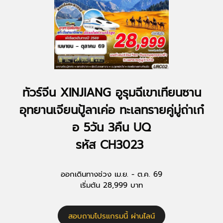
ทัวร์จีน XINJIANG อูรุมฉีเขาเทียนซาน
อุทยานเจียนปู้ลาเค่อ ทะเลทรายคู่มู่ถ่าเก๋
อ 5วัน 3คืน UQ
รหัส CH3023
ออกเดินทางช่วง เม.ย. - ต.ค. 69
เริ่มต้น 28,999 บาท
สอบถามโปรแกรมนี้ ผ่านไลน์