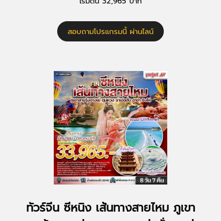
เริ่มต้น 32,965 บาท
สอบถามโปรแกรมนี้ ผ่านไลน์
ทัวร์จีน ซีหนิง เส้นทางสายไหม ภูเขา