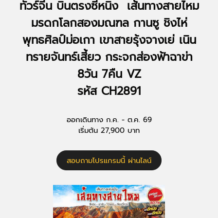
ทัวร์จีน บินตรงซีหนิง เส้นทางสายไหม
มรดกโลกสองมณฑล กานซู ชิงไห่
พุทธศิลป์ม่อเกา เขาสายรุ้งจางเย่ เนิน
ทรายจันทร์เสี้ยว กระจกส่องฟ้าฉาข่า
8วัน 7คืน VZ
รหัส CH2891
ออกเดินทาง ก.ค. - ต.ค. 69
เริ่มต้น 27,900 บาท
สอบถามโปรแกรมนี้ ผ่านไลน์