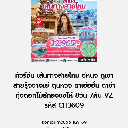
ทัวร์จีน เส้นทางสายไหม ซีหนิง ภูเขา
สายรุ้งจางเย่ ตุนหวง ฉาเอ่อฮั่น ฉาข่า
ทุ่งดอกไม้สีทองชิงไห่ 8วัน 7คืน VZ
รหัส CH3609
ออกเดินทางช่วง ส.ค. 69