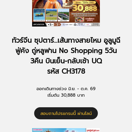
ทัวร์จีน ซุปตาร์...เส้นทางสายไหม อูลูมูฉี
ฟู่คัง ถู่หลูฟาน No Shopping 5วัน
3คืน บินเย็น-กลับเช้า UQ
รหัส CH3178
ออกเดินทางช่วง มิ.ย. - ต.ค. 69
เริ่มต้น 30,888 บาท
สอบถามโปรแกรมนี้ ผ่านไลน์