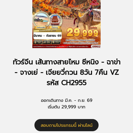
ทัวร์จีน เส้นทางสายไหม ซีหนิง - ฉาข่า
- จางเย่ - เจียยวี่กวน 8วัน 7คืน VZ
รหัส CH2955
ออกเดินทาง มี.ค. - ก.ย. 69
เริ่มต้น 29,999 บาท
สอบถามโปรแกรมนี้ ผ่านไลน์