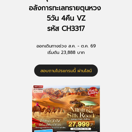
อลังการทะเลทรายตุนหวง
5วัน 4คืน VZ
รหัส CH3317
ออกเดินทางช่วง ส.ค. - ต.ค. 69
เริ่มต้น 23,888 บาท
สอบถามโปรแกรมนี้ ผ่านไลน์