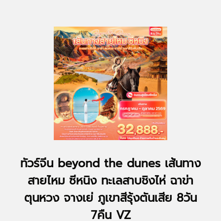
ทัวร์จีน beyond the dunes เส้นทาง
สายไหม ซีหนิง ทะเลสาบชิงไห่ ฉาข่า
ตุนหวง จางเย่ ภูเขาสีรุ้งตันเสีย 8วัน
7คืน VZ