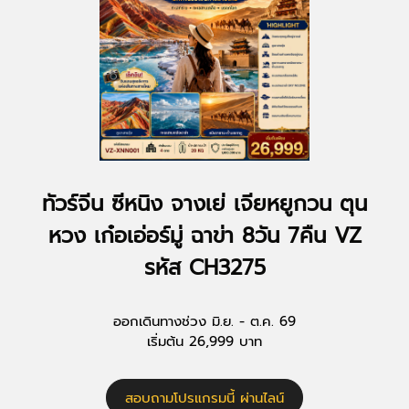
ทัวร์จีน ซีหนิง จางเย่ เจียหยูกวน ตุน
หวง เก๋อเอ่อร์มู่ ฉาข่า 8วัน 7คืน VZ
รหัส CH3275
ออกเดินทางช่วง มิ.ย. - ต.ค. 69
เริ่มต้น 26,999 บาท
สอบถามโปรแกรมนี้ ผ่านไลน์