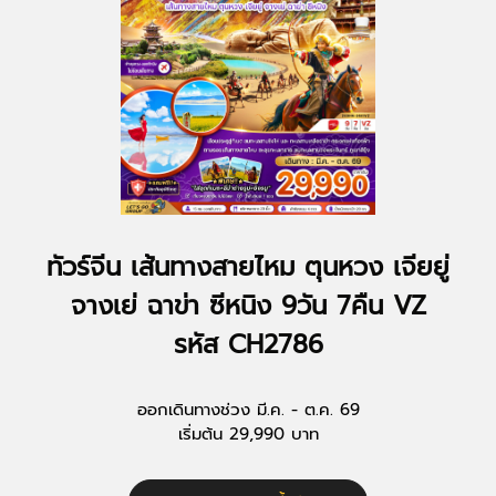
ทัวร์จีน เส้นทางสายไหม ตุนหวง เจียยู่
จางเย่ ฉาข่า ซีหนิง 9วัน 7คืน VZ
รหัส CH2786
ออกเดินทางช่วง มี.ค. - ต.ค. 69
เริ่มต้น 29,990 บาท