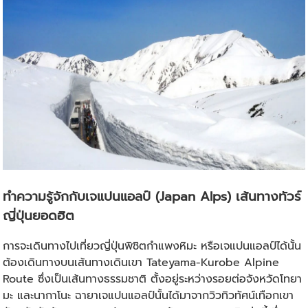
ทำความรู้จักกับเจแปนแอลป์ (Japan Alps) เส้นทาง
ทัวร์
ญี่ปุ่น
ยอดฮิต
การจะเดินทางไปเที่ยวญี่ปุ่นพิชิตกำแพงหิมะ หรือเจแปนแอลป์ได้นั้น
ต้องเดินทางบนเส้นทางเดินเขา Tateyama-Kurobe Alpine
Route ซึ่งเป็นเส้นทางธรรมชาติ ตั้งอยู่ระหว่างรอยต่อจังหวัดโทยา
มะ และนากาโนะ ฉายาเจแปนแอลป์นั้นได้มาจากวิวทิวทัศน์เทือกเขา