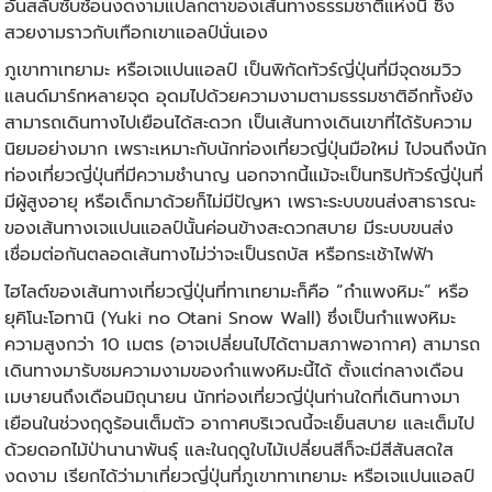
อันสลับซับซ้อนงดงามแปลกตาของเส้นทางธรรมชาติแห่งนี้ ซึ่ง
สวยงามราวกับเทือกเขาแอลป์นั่นเอง
ภูเขาทาเทยามะ หรือเจแปนแอลป์ เป็นพิกัด
ทัวร์ญี่ปุ่น
ที่มีจุดชมวิว
แลนด์มาร์กหลายจุด อุดมไปด้วยความงามตามธรรมชาติอีกทั้งยัง
สามารถเดินทางไปเยือนได้สะดวก เป็นเส้นทางเดินเขาที่ได้รับความ
นิยมอย่างมาก เพราะเหมาะกับนักท่องเที่ยวญี่ปุ่นมือใหม่ ไปจนถึงนัก
ท่องเที่ยวญี่ปุ่นที่มีความชำนาญ นอกจากนี้แม้จะเป็นทริป
ทัวร์ญี่ปุ่น
ที่
มีผู้สูงอายุ หรือเด็กมาด้วยก็ไม่มีปัญหา เพราะระบบขนส่งสาธารณะ
ของเส้นทางเจแปนแอลป์นั้นค่อนข้างสะดวกสบาย มีระบบขนส่ง
เชื่อมต่อกันตลอดเส้นทางไม่ว่าจะเป็นรถบัส หรือกระเช้าไฟฟ้า
ไฮไลต์ของเส้นทางเที่ยวญี่ปุ่นที่ทาเทยามะก็คือ “กำแพงหิมะ” หรือ
ยุคิโนะโอทานิ (Yuki no Otani Snow Wall) ซึ่งเป็นกำแพงหิมะ
ความสูงกว่า 10 เมตร (อาจเปลี่ยนไปได้ตามสภาพอากาศ) สามารถ
เดินทางมารับชมความงามของกำแพงหิมะนี้ได้ ตั้งแต่กลางเดือน
เมษายนถึงเดือนมิถุนายน นักท่องเที่ยวญี่ปุ่นท่านใดที่เดินทางมา
เยือนในช่วงฤดูร้อนเต็มตัว อากาศบริเวณนี้จะเย็นสบาย และเต็มไป
ด้วยดอกไม้ป่านานาพันธุ์ และในฤดูใบไม้เปลี่ยนสีก็จะมีสีสันสดใส
งดงาม เรียกได้ว่ามาเที่ยวญี่ปุ่นที่ภูเขาทาเทยามะ หรือเจแปนแอลป์