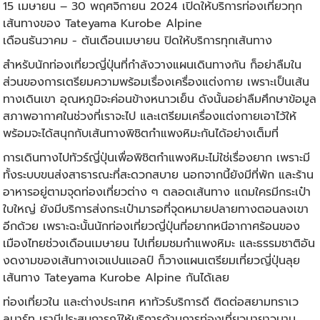
15 เมษายน – 30 พฤศจิกายน 2024 เปิดให้บริการท่องเที่ยวทุก
เส้นทางของ Tateyama Kurobe Alpine
เดือนธันวาคม - ต้นเดือนเมษายน ปิดให้บริการทุกเส้นทาง
สำหรับนักท่องเที่ยวญี่ปุ่นที่กำลังวางแผนเดินทางกัน ก็อย่าลืมใน
ส่วนของการเตรียมความพร้อมเรื่องเครื่องแต่งกาย เพราะเป็นเส้น
ทางเดินเขา อุณหภูมิจะค่อนข้างหนาวเย็น ดังนั้นอย่าลืมศึกษาข้อมูล
สภาพอากาศในช่วงที่เราจะไป และเตรียมเครื่องแต่งกายเอาไว้ให้
พร้อมจะได้สนุกกับเส้นทางพิชิตกำแพงหิมะกันได้อย่างเต็มที่
การเดินทางไป
ทัวร์ญี่ปุ่น
เพื่อพิชิตกำแพงหิมะไม่ใช่เรื่องยาก เพราะมี
ทั้งระบบขนส่งสาธารณะที่สะดวกสบาย นอกจากนี้ยังมีที่พัก และร้าน
อาหารอยู่ตามจุดท่องเที่ยวต่าง ๆ ตลอดเส้นทาง แถมใครมีกระเป๋า
ใบใหญ่ ยังมีบริการส่งกระเป๋ามารอที่จุดหมายปลายทางตอนลงเขา
อีกด้วย เพราะฉะนั้นนักท่องเที่ยวญี่ปุ่นที่อยากหนีอากาศร้อนของ
เมืองไทยช่วงเดือนเมษายน ไปเที่ยมชมกำแพงหิมะ และธรรมชาติอัน
งดงามของเส้นทางเจแปนแอลป์ ก็วางแผนเตรียมเที่ยวญี่ปุ่นลุย
เส้นทาง Tateyama Kurobe Alpine กันได้เลย
ท่องเที่ยวใน และต่างประเทศ หาทัวร์บริการดี ติดต่อสยามทราเว
ลมาร์ท เรามีประสบการณ์ให้บริการด้านการท่องเที่ยวมายาวนาน