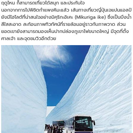
ฤดูไหน ก็สามารถเที่ยวได้สนุก และประทับใจ
นอกจากการไปพิชิตกำแพงหิมะแล้ว เส้นทางเที่ยวญี่ปุ่นเจแปนแอลป์
ยังมีไฮไลต์ที่น่าสนใจอย่างมิคุริกะอิเคะ (Mikuriga ike) ซึ่งเป็นบึงน้ำ
สีใสสะอาด สะท้อนภาพทิวทัศน์ที่รายล้อมอยู่ราวกับภาพวาด ส่วน
ยอดเขายังสามารถมองเห็นปากปล่องภูเขาไฟขนาดใหญ่ มีจุดที่ตั้ง
ศาลเจ้า และจุดชมวิวอีกด้วย