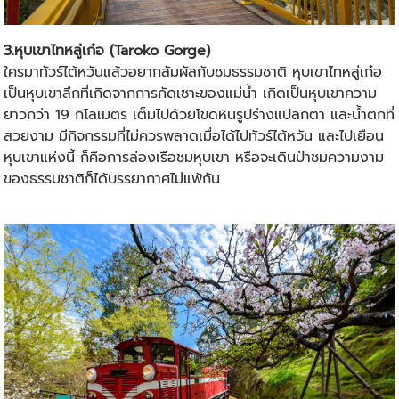
3.หุบเขาไทหลู่เก๋อ (Taroko Gorge)
ใครมา
ทัวร์ไต้หวัน
แล้วอยากสัมผัสกับชมธรรมชาติ หุบเขาไทหลู่เก๋อ
เป็นหุบเขาลึกที่เกิดจากการกัดเซาะของแม่น้ำ เกิดเป็นหุบเขาความ
ยาวกว่า 19 กิโลเมตร เต็มไปด้วยโขดหินรูปร่างแปลกตา และน้ำตกที่
สวยงาม มีกิจกรรมที่ไม่ควรพลาดเมื่อได้ไปทัวร์ไต้หวัน และไปเยือน
หุบเขาแห่งนี้ ก็คือการล่องเรือชมหุบเขา หรือจะเดินป่าชมความงาม
ของธรรมชาติก็ได้บรรยากาศไม่แพ้กัน