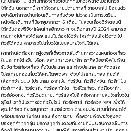
และนี่ก็คือ 10 สถานที่ท่องเที่ยวไฮไลท์ที่ไม่ควรพลาดเมื่อไป
ทัวร์
ไต้หวัน
นอกจากนี้หากได้จุดหมายปลายทางที่เราอยากไปเยือนแล้ว
อย่าลืมทำการบ้านก่อนเดินทางกันด้วย ไม่ว่าจะเป็นการเตรียม
หนังสือเดินทางที่มีอายุมากกว่า 6 เดือน ในส่วนเรื่องวีซ่าตอนนี้
ไต้หวันต่อฟรีวีซ่าให้คนไทยอีกยาว ๆ จนถึงกลางปี 2024 สามารถ
เดินทางไปเที่ยวได้เลย แบบไม่ต้องใช้วีซ่า ใครกำลังเล็งไว้ว่าจะไป
ทัวร์ไต้หวัน
สามารถไปเที่ยวได้แบบสบายใจกันได้เลย
หากท่านใดต้องการผู้ช่วยที่เชี่ยวชาญในด้านการวางแผนท่องเที่ยว
ในประเทศไต้หวัน เลือก สยามทราเวลมาร์ท เราคือมืออาชีพในด้าน
รับจัดทัวร์ท่องเที่ยว ทั้งในประเทศ และต่างประเทศ เราคัดวสรร
โปรแกรมท่องเที่ยวให้คุณโดยเฉพาะ ด้วยโปรแกรมท่องเที่ยวให้
เลือกกว่า 500 โปรแกรม อาทิเช่น ทัวร์จีน, ทัวร์ไต้หวัน,
ทัวร์ญี่ปุ่น
,
ทัวร์เกาหลี
,
ทัวร์ตุรกี
,
ทัวร์ฮอกไกโด
, ทัวร์โตเกียว, ทัวร์โอซาก้า,
ทัวร์ฮ่องกง
, ทัวร์เวียดนาม, ทัวร์สิงคโปร์ หรือหากท่านสนใจเที่ยวใน
ยุโรป เราก็มีบริการจัดทัวร์ยุโรป, ทัวร์อิตาลี, ทัวร์สวิส ฯลฯ เพื่อให้
คุณได้ท่องเที่ยวสนุกกว่า สบายใจกว่า ตามงบประมาณที่กำหนดได้
พร้อมบริการทั้งก่อน และหลังการขาย เพื่อความพึงพอใจสูงสุด
ของลูกค้าทุกกลุ่ม บริการทุกท่านด้วยทีมงานที่มีประสบการณ์ในการ
จัดกรุ๊ปทัวร์มานานกว่า 17 ปี ยินดีให้บริการทั้งหน่วยงานรัฐ เอกชน