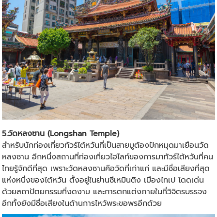
5.วัดหลงซาน (Longshan Temple)
สำหรับนักท่องเที่ยว
ทัวร์ไต้หวัน
ที่เป็นสายมูต้องปักหมุดมาเยือนวัด
หลงซาน อีกหนึ่งสถานที่ท่องเที่ยวไฮไลท์ของการมาทัวร์ไต้หวันที่คน
ไทยรู้จักดีที่สุด เพราะวัดหลงซานคือวัดที่เก่าแก่ และมีชื่อเสียงที่สุด
แห่งหนึ่งของไต้หวัน ตั้งอยู่ในย่านซีเหมินติง เมืองไทเป โดดเด่น
ด้วยสถาปัตยกรรมที่งดงาม และการตกแต่งภายในที่วิจิตรบรรจง
อีกทั้งยังมีชื่อเสียงในด้านการไหว้พระขอพรอีกด้วย