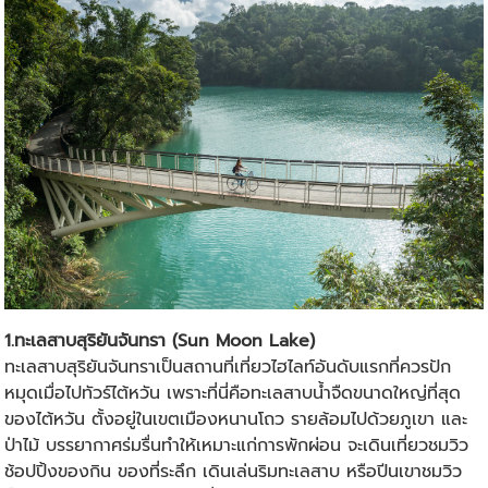
1.ทะเลสาบสุริยันจันทรา (Sun Moon Lake)
ทะเลสาบสุริยันจันทราเป็นสถานที่เที่ยวไฮไลท์อันดับแรกที่ควรปัก
หมุดเมื่อไป
ทัวร์ไต้หวัน
เพราะที่นี่คือทะเลสาบน้ำจืดขนาดใหญ่ที่สุด
ของไต้หวัน ตั้งอยู่ในเขตเมืองหนานโถว รายล้อมไปด้วยภูเขา และ
ป่าไม้ บรรยากาศร่มรื่นทำให้เหมาะแก่การพักผ่อน จะเดินเที่ยวชมวิว
ช้อปปิ้งของกิน ของที่ระลึก เดินเล่นริมทะเลสาบ หรือปีนเขาชมวิว