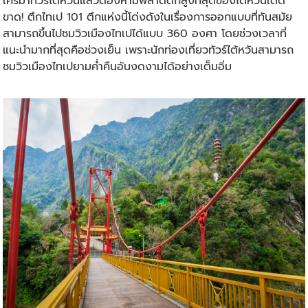
ใครมา
ทัวร์ไต้หวัน
แล้วต้องห้ามพลาดตึกสูงที่สุดของไต้หวันเด็ด
ขาด! ตึกไทเป 101 ตึกแห่งนี้โด่งดังในเรื่องการออกแบบที่ทันสมัย
สามารถขึ้นไปชมวิวเมืองไทเปได้แบบ 360 องศา โดยช่วงเวลาที่
แนะนำมากที่สุดคือช่วงเย็น เพราะนักท่องเที่ยว
ทัวร์ไต้หวัน
สามารถ
ชมวิวเมืองไทเปยามค่ำคืนอันงดงามได้อย่างเต็มอิ่ม