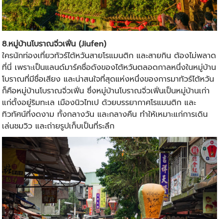
8.หมู่บ้านโบราณจิ่วเฟิ่น (Jiufen)
ใครนักท่องเที่ยว
ทัวร์ไต้หวัน
สายโรแมนติก และสายกิน ต้องไม่พลาด
ที่นี่ เพราะเป็นแลนด์มาร์คชื่อดังของไต้หวันตลอดกาลหนึ่งในหมู่บ้าน
โบราณที่มีชื่อเสียง และน่าสนใจที่สุดแห่งหนึ่งของการมา
ทัวร์ไต้หวัน
ก็คือหมู่บ้านโบราณจิ่วเฟิ่น ซึ่งหมู่บ้านโบราณจิ่วเฟิ่นเป็นหมู่บ้านเก่า
แก่ตั้งอยู่ริมทะเล เมืองนิวไทเป ด้วยบรรยากาศโรแมนติก และ
ทิวทัศน์ที่งดงาม ทั้งกลางวัน และกลางคืน ทำให้เหมาะแก่การเดิน
เล่นชมวิว และถ่ายรูปเก็บเป็นที่ระลึก