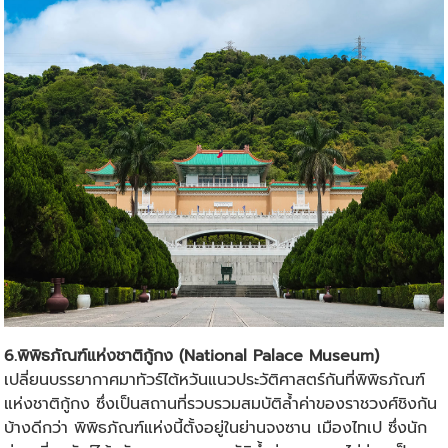
6.พิพิธภัณฑ์แห่งชาติกู้กง (National Palace Museum)
เปลี่ยนบรรยากาศมา
ทัวร์ไต้หวัน
แนวประวัติศาสตร์กันที่พิพิธภัณฑ์
แห่งชาติกู้กง ซึ่งเป็นสถานที่รวบรวมสมบัติล้ำค่าของราชวงศ์ชิงกัน
บ้างดีกว่า พิพิธภัณฑ์แห่งนี้ตั้งอยู่ในย่านจงซาน เมืองไทเป ซึ่งนัก