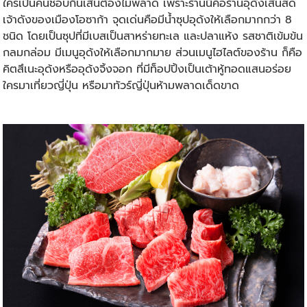
ใครเป็นคนชอบกินเส้นต้องไม่พลาด เพราะร้านนี้คือร้านอุด้งเส้นสด
เจ้าดังของเมืองโอซาก้า จุดเด่นคือมีน้ำซุปอุด้งให้เลือกมากกว่า 8
ชนิด โดยเป็นซุปที่มีเบสเป็นสาหร่ายทะเล และปลาแห้ง รสชาติเข้มข้น
กลมกล่อม มีเมนูอุด้งให้เลือกมากมาย ส่วนเมนูไฮไลต์ของร้าน ก็คือ
คิตสึเนะอุด้งหรืออุด้งจิ้งจอก ที่มีท็อปปิ้งเป็นเต้าหู้ทอดแสนอร่อย
ใครมา
เที่ยวญี่ปุ่น
หรือมาทัวร์ญี่ปุ่นห้ามพลาดเด็ดขาด