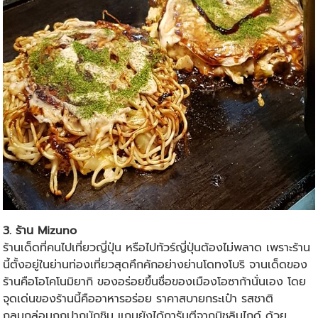
3. ร้าน Mizuno
ร้านเด็ดที่คนไป
เที่ยวญี่ปุ่น
หรือไปทัวร์ญี่ปุ่นต้องไม่พลาด เพราะร้าน
นี้ตั้งอยู่ในย่านท่องเที่ยวสุดคึกคักอย่างย่านโดทงโบริ จานเด็ดของ
ร้านคือโอโคโนมิยากิ ของอร่อยขึ้นชื่อของเมืองโอซาก้านั่นเอง โดย
จุดเด่นของร้านนี้คืออาหารอร่อย ราคาสบายกระเป๋า รสชาติ
กลมกล่อมถูกปากนักชิม แถมยังได้การันตีจากมิชลินไกด์ ด้วย