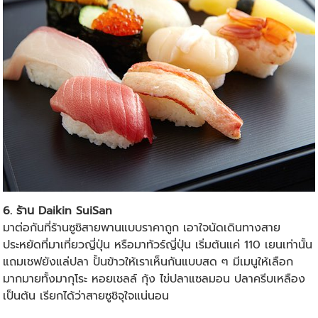
6. ร้าน Daikin SuiSan
มาต่อกันที่ร้านซูชิสายพานแบบราคาถูก เอาใจนัดเดินทางสาย
ประหยัดที่มาเที่ยวญี่ปุ่น หรือมาทัวร์ญี่ปุ่น เริ่มต้นแค่ 110 เยนเท่านั้น
แถมเชฟยังแล่ปลา ปั้นข้าวให้เราเห็นกันแบบสด ๆ มีเมนูให้เลือก
มากมายทั้งมากุโระ หอยเชลล์ กุ้ง ไข่ปลาแซลมอน ปลาครีบเหลือง
เป็นต้น เรียกได้ว่าสายซูชิจุใจแน่นอน