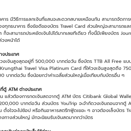
าคาร มีวิธีการแลกเงินที่แสนจะสะดวกสบายเหมือนกัน สามารถจัดการบั
องทุกธนาคาร ซึ่งข้อดีของบัตร Travel Card ส่วนใหญ่จะสามารถแลกเงิ
ายเยอะ ๆ ก็จะสามารถประหยัดเงินไปได้มากเลยทีเดียว ทั้งนี้มีเพียงบัตร
ล่วงหน้าได้
ต่างประเทศ
วงเงินสูงสุดอยู่ที่ 500,000 บาทต่อวัน ซึ่งบัตร TTB All Free แบบมี
Krungthai Travel Visa Platinum Card ที่ให้วงเงินสูงสุดถึง 75
บาทต่อวัน ซึ่งน้อยกว่าค่าเฉลี่ยส่วนใหญ่เมื่อเทียบกับบัตรอื่น ๆ
ที่ตู้ ATM ต่างประเทศ
่น
แล้วต้องการกดเงินสดจากตู้ ATM บัตร Citibank Global Wall
 200,000 บาทต่อวัน ส่วนบัตร YouTrip จะจำกัดวงเงินถอนจากตู้ AT
่น
ตั้งใจจะไปช้อป หรือกินอาหารสตรีทฟู้ดเยอะ ๆ อาจต้องเล็งบัตร Tr
้างทางส่วนใหญ่ มักจะนิยมรับเงินสดมากกว่าบัตร