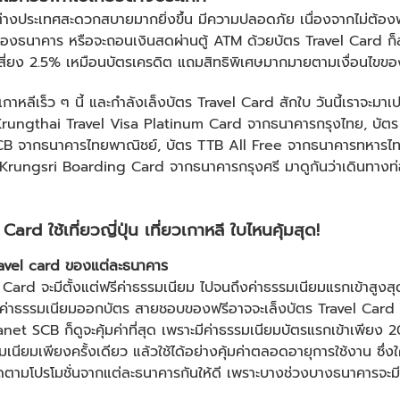
วต่างประเทศสะดวกสบายมากยิ่งขึ้น มีความปลอดภัย เนื่องจากไม่ต้
ของธนาคาร หรือจะถอนเงินสดผ่านตู้ ATM ด้วยบัตร Travel Card ก็สา
เสี่ยง 2.5% เหมือนบัตรเครดิต แถมสิทธิพิเศษมากมายตามเงื่อนไขของ
์เกาหลี
เร็ว ๆ นี้ และกำลังเล็งบัตร Travel Card สักใบ วันนี้เราจะมา
ตร Krungthai Travel Visa Platinum Card จากธนาคารกรุงไทย, บั
CB จากธนาคารไทยพาณิชย์, บัตร TTB All Free จากธนาคารทหารไท
 Krungsri Boarding Card จากธนาคารกรุงศรี มาดูกันว่าเดินทางท
 Card ใช้
เที่ยวญี่ปุ่น
เที่ยวเกาหลี
ใบไหนคุ้มสุด!
ravel card ของแต่ละธนาคาร
 Card จะมีตั้งแต่ฟรีค่าธรรมเนียม ไปจนถึงค่าธรรมเนียมแรกเข้าสูง
มีค่าธรรมเนียมออกบัตร สายชอบของฟรีอาจจะเล็งบัตร Travel Card ใ
net SCB ก็ดูจะคุ้มค่าที่สุด เพราะมีค่าธรรมเนียมบัตรแรกเข้าเพียง 
รมเนียมเพียงครั้งเดียว แล้วใช้ได้อย่างคุ้มค่าตลอดอายุการใช้งาน ซึ่ง
ตามโปรโมชั่นจากแต่ละธนาคารกันให้ดี เพราะบางช่วงบางธนาคารจะมีโป