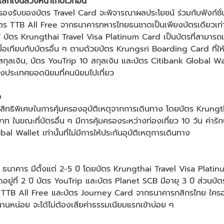
ลกเงินล่วงหน้าเก็บไว้ก่อน
รองรับของบัตร Travel Card จะพิจารณาผลประโยชน์ ร่วมกับฟังก์ชั่นก
ด บัตร TTB All Free จากธนาคารทหารไทยธนชาตเป็นเพียงบัตรเดียวเท่าน
ด้ บัตร Krungthai Travel Visa Platinum Card เป็นบัตรที่สามารถแ
เมื่อเทียบกับบัตรอื่น ๆ ตามด้วยบัตร Krungsri Boarding Card ที่ให
กุลเงิน, บัตร YouTrip 10 สกุลเงิน และบัตร Citibank Global Walle
องประเทศยอดนิยมที่คนนิยมไปเที่ยว
ง
้สิทธิพิเศษในการคุ้มครองอุบัติเหตุจากการเดินทาง โดยบัตร Krun
าท ในขณะที่บัตรอื่น ๆ มีการคุ้มครองระหว่างท่องเที่ยว 10 วัน ค่ารั
 Wallet เท่านั้นที่ไม่มีการให้ประกันอุบัติเหตุการเดินทาง
7 ธนาคาร มีตั้งแต่ 2-5 ปี โดยบัตร Krungthai Travel Visa Plat
อยู่ที่ 2 ปี บัตร YouTrip และบัตร Planet SCB มีอายุ 3 ปี ส่วนบัตรที
ร TTB All Free และบัตร Journey Card จากธนาคารกสิกรไทย ใคร
นนานหน่อย จะได้ไม่ต้องเสียค่าธรรมเนียมแรกเข้าบ่อย ๆ