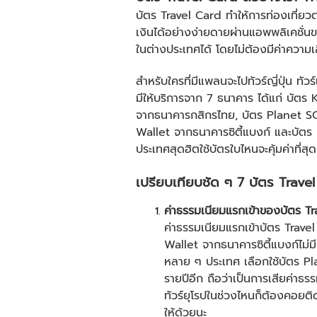
บัตร Travel Card ทำให้การท่องเที่ย
เงินได้อย่างง่ายดายผ่านแอพพลิเคชั่น
ในต่างประเทศได้ โดยไม่ต้องมีค่าความ
สำหรับใครที่มีแพลนจะไป
ทัวร์ญี่ปุ่น
ทัวร
มีให้บริการจาก 7 ธนาคาร ได้แก่ บั
จากธนาคารกสิกรไทย, บัตร Planet S
Wallet จากธนาคารซิตี้แบงก์ และบัตร
ประเทศสุดฮิตใช้บัตรใบไหนจะคุ้มค่าที่สุด
เปรียบเทียบชัด ๆ 7 บัตร Travel
ค่าธรรมเนียมแรกเข้าของบัตร T
ค่าธรรมเนียมแรกเข้าบัตร Travel
Wallet จากธนาคารซิตี้แบงก์ไม่
หลาย ๆ ประเทศ เลือกใช้บัตร Pla
รายปีอีก ถือว่าเป็นการเสียค่าธร
ทัวร์ยุโรป
ในช่วงไหนก็ต้องคอยติด
ให้ด้วยนะ