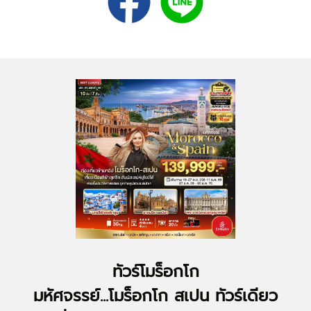
ทัวร์โมร็อกโก
มหัศจรรย์...โมร็อกโก สเปน ทัวร์เดียว