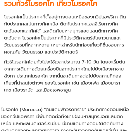
รวมทัวร์โมรอคโค เที่ยวโมรอคโค
โมรอคโคเป็นประเทศที่ตั้งอยู่ทางตอนเหนือของทวีปแอฟริกา ติด
กับประเทศสเปนทางทิศเหนือ ติดกับประเทศแอลจีเรียทางทิศ
ตะวันออกและทิศใต้ และติดกับมหาสมุทรแอตแลนติกทางทิศ
ตะวันตก โมรอคโคเป็นประเทศที่มีประวัติศาสตร์อันยาวนานและ
วัฒนธรรมที่หลากหลาย เหมาะสำหรับนักท่องเที่ยวที่ชื่นชอบการ
ผจญภัย วัฒนธรรม และประวัติศาสตร์
ทัวร์โมรอคโคโดยทั่วไปจะใช้เวลาประมาณ 7-10 วัน โดยจะเริ่มต้น
จากการเดินทางด้วยเครื่องบินจากประเทศไทยไปยังเมืองคาซาบ
ลังกา ประเทศโมรอคโค จากนั้นจะเดินทางต่อไปยังสถานที่ท่อง
เที่ยวที่น่าสนใจต่างๆ ของโมรอคโค เช่น เมืองเฟส เมืองมารา
เกช เมืองราบัต และเมืองเชฟชาอูน
โมรอคโค (Morocco) "ดินแดนฟ้าจรดทราย" ประเทศทางตอนเหนือ
ของทวีปแอฟริกา มีพื้นที่ติดต่อทั้งชายฝั่งมหาสมุทรแอตแลนติก
เหนือ และทะเลเมดิเตอร์เรเนียน มีชายแดนทางตอนใต้ติดกับทาง
ตะวันตกของทะเลทรายซาฮารา ทางตะวันออกติดกับแอลจีเรีย และ