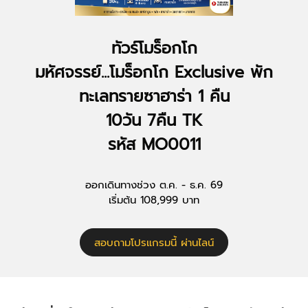
ทัวร์โมร็อกโก
มหัศจรรย์...โมร็อกโก Exclusive พัก
ทะเลทรายซาฮาร่า 1 คืน
10วัน 7คืน TK
รหัส MO0011
ออกเดินทางช่วง ต.ค. - ธ.ค. 69
เริ่มต้น 108,999 บาท
สอบถามโปรแกรมนี้ ผ่านไลน์