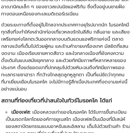
อาณานิคมเล็ก ๆ ของชาวสเปนนิชแอฟริกัน ซึ่งตั้งอยู่บนชายฝั่ง
ทางตอนเหนือของทะเลเมดิเตอร์เรเนียน
ด้วยระยะทางที่ตั้งอยู่ไม่ไกลจากประเทศทางยุโรปมากนัก โมรอคโคมี
ทุกสิ่งที่จะทำให้เหล่านักท่องเที่ยวหลงรักในสีสัน กลิ่นอาย และเสียง
เพรียกแห่งโลกตะวันออกกลางบนดินแดนแอฟริกาแห่งนี้ ตลาด
กลางแจ้งที่เต็มไปด้วยผู้คน และร้านค้าขายเครื่องเทศ มัสยิดที่แสน
งดงาม เมืองเรียบชายหาดสีขาว และใจกลางเมืองที่ยังคงความ
ดั้งเดิมในแบบสมัยยุคกลาง และด้วยทัศนียภาพที่หลากหลายของ
ประเทศ ตั้งแต่ยอดเขาที่ปกคลุมไปด้วยหิมะจนถึงทัศนียภาพของ
ทะเลทรายซาฮารา ที่กว้างไกลสุดลูกหูลูกตา เป็นที่แน่ชัดว่าทุกคน
ที่มาเยี่ยมเยือนโมรอคโค จะไม่มีทางรู้สึกเบื่อประเทศที่งดงามแห่งนี้
อย่างแน่นอน
สถานที่ท่องเที่ยวที่น่าสนใจในทัวร์โมรอคโค ได้แก่
เมืองเฟส:
เมืองหลวงเก่าของโมรอคโค ได้รับการขึ้นทะเบียน
เป็นมรดกโลกโดยองค์การยูเนสโก เมืองเฟสเป็นเมืองที่มีเสน่ห์
ของสถาปัตยกรรมแบบอาหรับและอิสลาม เต็มไปด้วยร้านค้า ร้าน