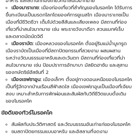
อาหาร และสถานที่ท่องเที่ยวที่น่าสนใจมากมาย
เมืองมาราเกช:
เมืองท่องเที่ยวที่สำคัญของโมรอคโค ได้รับการ
ขึ้นทะเบียนเป็นมรดกโลกโดยองค์การยูเนสโก เมืองมาราเกชเป็น
เมืองที่มีชีวิตชีวา เต็มไปด้วยสีสันและเสียงเพลง มีสถานที่ท่อง
เที่ยวที่น่าสนใจมากมาย เช่น พระราชวังบาดีอา สวนแมกห์เร็บ
และตลาดนัดนัดจิดี
เมืองราบัต:
เมืองหลวงของโมรอคโค ตั้งอยู่ริมแม่น้ำบูเกรูด
เมืองราบัตเป็นเมืองที่มีสถาปัตยกรรมที่สวยงาม ผสมผสาน
ระหว่างวัฒนธรรมอาหรับและตะวันตก มีสถานที่ท่องเที่ยวที่น่า
สนใจมากมาย เช่น ป้อมปราการอักบาบา มัสยิดฮาซัน และสุสาน
ของกษัตริย์ฮัสซันที่ 2
เมืองเชฟชาอูน:
เมืองเล็กๆ ตั้งอยู่ทางตอนเหนือของโมรอคโค
เป็นที่รู้จักจากบ้านเรือนสีฟ้าสดใส เมืองเชฟชาอูนเป็นเมืองที่เงียบ
สงบ เหมาะสำหรับการพักผ่อนและสัมผัสกับวิถีชีวิตแบบดั้งเดิม
ของโมรอคโค
ข้อดีของทัวร์โมรอคโค
สัมผัสกับประวัติศาสตร์ และวัฒนธรรมอันเก่าแก่ของโมรอคโค
ชมสถาปัตยกรรมแบบอาหรับ และอิสลามที่งดงาม