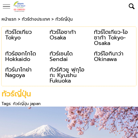
หน้าแรก
>
ทัวร์ต่างประเทศ
>
ทัวร์ญี่ปุ่น
ทัวร์โตเกียว
ทัวร์โอซาก้า
ทัวร์โตเกียว-โอ
Tokyo
Osaka
ซาก้า Tokyo-
Osaka
ทัวร์ฮอกไกโด
ทัวร์เซนได
ทัวร์โอกินาว่า
Hokkaido
Sendai
Okinawa
ทัวร์นาโกย่า
ทัวร์คิวชู ฟุกุโอ
Nagoya
กะ Kyushu
Fukuoka
ทัวร์ญี่ปุ่น
Tags:
ทัวร์ญี่ปุ่น japan