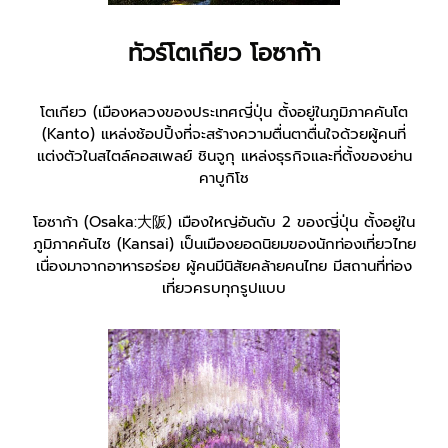
ทัวร์โตเกียว โอซาก้า
โตเกียว (เมืองหลวงของประเทศญี่ปุ่น ตั้งอยู่ในภูมิภาคคันโต
(Kanto) แหล่งช้อปปิ้งที่จะสร้างความตื่นตาตื่นใจด้วยผู้คนที่
แต่งตัวในสไตล์คอสเพลย์ ชินจูกุ แหล่งธุรกิจและที่ตั้งของย่าน
คาบูกิโช
โอซาก้า (Osaka:大阪) เมืองใหญ่อันดับ 2 ของญี่ปุ่น ตั้งอยู่ใน
ภูมิภาคคันไซ (Kansai) เป็นเมืองยอดนิยมของนักท่องเที่ยวไทย
เนื่องมาจากอาหารอร่อย ผู้คนมีนิสัยคล้ายคนไทย มีสถานที่ท่อง
เที่ยวครบทุกรูปแบบ