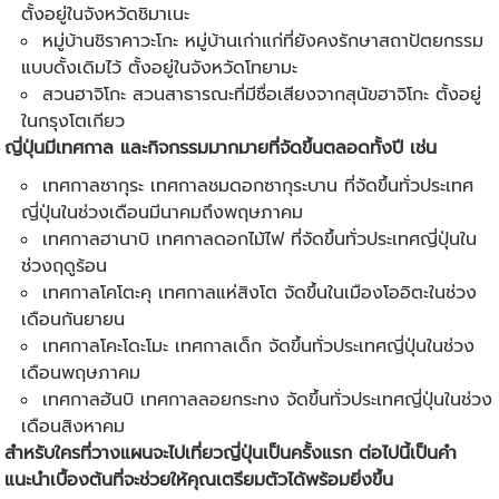
ตั้งอยู่ในจังหวัดชิมาเนะ
หมู่บ้านชิราคาวะโกะ หมู่บ้านเก่าแก่ที่ยังคงรักษาสถาปัตยกรรม
แบบดั้งเดิมไว้ ตั้งอยู่ในจังหวัดโทยามะ
สวนฮาจิโกะ สวนสาธารณะที่มีชื่อเสียงจากสุนัขฮาจิโกะ ตั้งอยู่
ในกรุงโตเกียว
ญี่ปุ่นมีเทศกาล และกิจกรรมมากมายที่จัดขึ้นตลอดทั้งปี เช่น
เทศกาลซากุระ เทศกาลชมดอกซากุระบาน ที่จัดขึ้นทั่วประเทศ
ญี่ปุ่นในช่วงเดือนมีนาคมถึงพฤษภาคม
เทศกาลฮานาบิ เทศกาลดอกไม้ไฟ ที่จัดขึ้นทั่วประเทศญี่ปุ่นใน
ช่วงฤดูร้อน
เทศกาลโคโตะคุ เทศกาลแห่สิงโต จัดขึ้นในเมืองโออิตะในช่วง
เดือนกันยายน
เทศกาลโคะโดะโมะ เทศกาลเด็ก จัดขึ้นทั่วประเทศญี่ปุ่นในช่วง
เดือนพฤษภาคม
เทศกาลฮันบิ เทศกาลลอยกระทง จัดขึ้นทั่วประเทศญี่ปุ่นในช่วง
เดือนสิงหาคม
สำหรับใครที่วางแผนจะไป
เที่ยวญี่ปุ่น
เป็นครั้งแรก ต่อไปนี้เป็นคำ
แนะนำเบื้องต้นที่จะช่วยให้คุณเตรียมตัวได้พร้อมยิ่งขึ้น