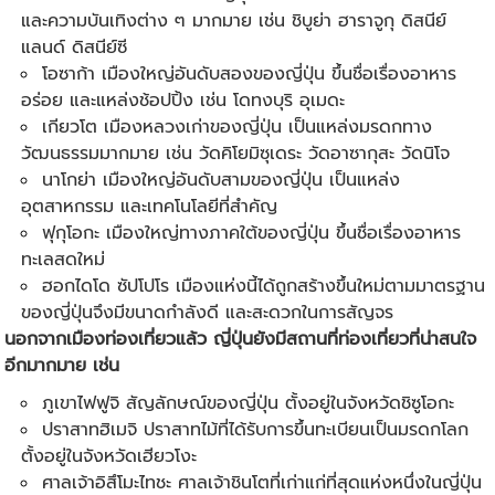
และความบันเทิงต่าง ๆ มากมาย เช่น ชิบูย่า ฮาราจูกุ ดิสนีย์
แลนด์ ดิสนีย์ซี
โอซาก้า เมืองใหญ่อันดับสองของญี่ปุ่น ขึ้นชื่อเรื่องอาหาร
อร่อย และแหล่งช้อปปิ้ง เช่น โดทงบุริ อุเมดะ
เกียวโต เมืองหลวงเก่าของญี่ปุ่น เป็นแหล่งมรดกทาง
วัฒนธรรมมากมาย เช่น วัดคิโยมิซุเดระ วัดอาซากุสะ วัดนิโจ
นาโกย่า เมืองใหญ่อันดับสามของญี่ปุ่น เป็นแหล่ง
อุตสาหกรรม และเทคโนโลยีที่สำคัญ
ฟุกุโอกะ เมืองใหญ่ทางภาคใต้ของญี่ปุ่น ขึ้นชื่อเรื่องอาหาร
ทะเลสดใหม่
ฮอกไดโด ซัปโปโร เมืองแห่งนี้ได้ถูกสร้างขึ้นใหม่ตามมาตรฐาน
ของญี่ปุ่นจึงมีขนาดกำลังดี และสะดวกในการสัญจร
นอกจากเมืองท่องเที่ยวแล้ว ญี่ปุ่นยังมีสถานที่ท่องเที่ยวที่น่าสนใจ
อีกมากมาย เช่น
ภูเขาไฟฟูจิ สัญลักษณ์ของญี่ปุ่น ตั้งอยู่ในจังหวัดชิซูโอกะ
ปราสาทฮิเมจิ ปราสาทไม้ที่ได้รับการขึ้นทะเบียนเป็นมรดกโลก
ตั้งอยู่ในจังหวัดเฮียวโงะ
ศาลเจ้าอิสึโมะไทชะ ศาลเจ้าชินโตที่เก่าแก่ที่สุดแห่งหนึ่งในญี่ปุ่น