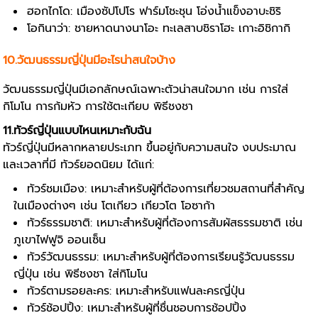
ฮอกไกโด: เมืองซัปโปโร ฟาร์มโชะชุน โอ่งน้ำแข็งอาบะชิริ
โอกินาว่า: ชายหาดนางนาโอะ ทะเลสาบชิราโฮะ เกาะอิชิกากิ
10.วัฒนธรรมญี่ปุ่นมีอะไรน่าสนใจบ้าง
วัฒนธรรมญี่ปุ่นมีเอกลักษณ์เฉพาะตัวน่าสนใจมาก เช่น การใส่
กิโมโน การก้มหัว การใช้ตะเกียบ พิธีชงชา
11.ทัวร์ญี่ปุ่นแบบไหนเหมาะกับฉัน
ทัวร์ญี่ปุ่นมีหลากหลายประเภท ขึ้นอยู่กับความสนใจ งบประมาณ
และเวลาที่มี ทัวร์ยอดนิยม ได้แก่:
ทัวร์ชมเมือง: เหมาะสำหรับผู้ที่ต้องการเที่ยวชมสถานที่สำคัญ
ในเมืองต่างๆ เช่น โตเกียว เกียวโต โอซาก้า
ทัวร์ธรรมชาติ: เหมาะสำหรับผู้ที่ต้องการสัมผัสธรรมชาติ เช่น
ภูเขาไฟฟูจิ ออนเซ็น
ทัวร์วัฒนธรรม: เหมาะสำหรับผู้ที่ต้องการเรียนรู้วัฒนธรรม
ญี่ปุ่น เช่น พิธีชงชา ใส่กิโมโน
ทัวร์ตามรอยละคร: เหมาะสำหรับแฟนละครญี่ปุ่น
ทัวร์ช้อปปิ้ง: เหมาะสำหรับผู้ที่ชื่นชอบการช้อปปิ้ง