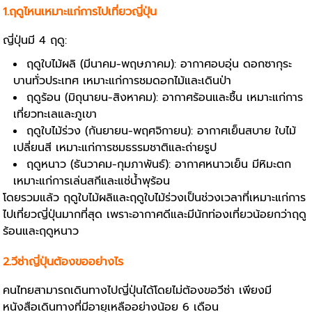
1.ฤดูไหนเหมาะแก่การไปเที่ยวญี่ปุ่น
ญี่ปุ่นมี 4 ฤดู:
ฤดูใบไม้ผลิ (มีนาคม-พฤษภาคม): อากาศอบอุ่น ดอกซากุระ
บานทั่วประเทศ เหมาะแก่การชมดอกไม้และเดินป่า
ฤดูร้อน (มิถุนายน-สิงหาคม): อากาศร้อนและชื้น เหมาะแก่การ
เที่ยวทะเลและภูเขา
ฤดูใบไม้ร่วง (กันยายน-พฤศจิกายน): อากาศเย็นสบาย ใบไม้
เปลี่ยนสี เหมาะแก่การชมธรรมชาติและถ่ายรูป
ฤดูหนาว (ธันวาคม-กุมภาพันธ์): อากาศหนาวเย็น มีหิมะตก
เหมาะแก่การเล่นสกีและแช่น้ำพุร้อน
โดยรวมแล้ว ฤดูใบไม้ผลิและฤดูใบไม้ร่วงเป็นช่วงเวลาที่เหมาะแก่การ
ไปเที่ยวญี่ปุ่นมากที่สุด เพราะอากาศดีและมีนักท่องเที่ยวน้อยกว่าฤดู
ร้อนและฤดูหนาว
2.วีซ่าญี่ปุ่นต้องขออย่างไร
คนไทยสามารถเดินทางไปญี่ปุ่นได้โดยไม่ต้องขอวีซ่า เพียงมี
หนังสือเดินทางที่มีอายุเหลืออย่างน้อย 6 เดือน