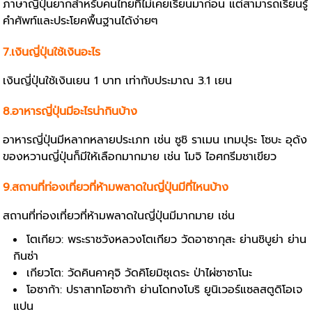
ภาษาญี่ปุ่นยากสำหรับคนไทยที่ไม่เคยเรียนมาก่อน แต่สามารถเรียนรู้
คำศัพท์และประโยคพื้นฐานได้ง่ายๆ
7.เงินญี่ปุ่นใช้เงินอะไร
เงินญี่ปุ่นใช้เงินเยน 1 บาท เท่ากับประมาณ 3.1 เยน
8.อาหารญี่ปุ่นมีอะไรน่ากินบ้าง
อาหารญี่ปุ่นมีหลากหลายประเภท เช่น ซูชิ ราเมน เทมปุระ โซบะ อุด้ง
ของหวานญี่ปุ่นก็มีให้เลือกมากมาย เช่น โมจิ ไอศกรีมชาเขียว
9.สถานที่ท่องเที่ยวที่ห้ามพลาดในญี่ปุ่นมีที่ไหนบ้าง
สถานที่ท่องเที่ยวที่ห้ามพลาดในญี่ปุ่นมีมากมาย เช่น
โตเกียว: พระราชวังหลวงโตเกียว วัดอาซากุสะ ย่านชิบูย่า ย่าน
กินซ่า
เกียวโต: วัดคินคาคุจิ วัดคิโยมิซุเดระ ป่าไผ่ซาซาโนะ
โอซาก้า: ปราสาทโอซาก้า ย่านโดทงโบริ ยูนิเวอร์แซลสตูดิโอเจ
แปน