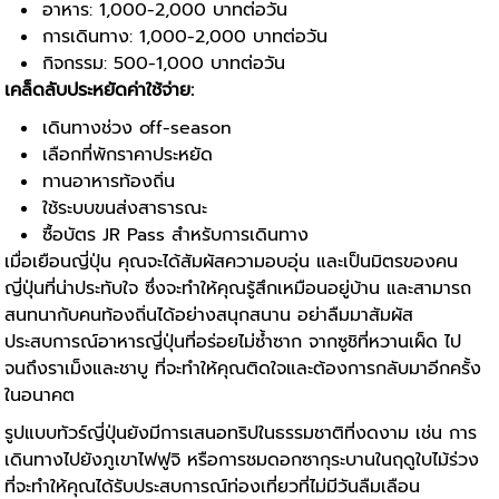
อาหาร: 1,000-2,000 บาทต่อวัน
การเดินทาง: 1,000-2,000 บาทต่อวัน
กิจกรรม: 500-1,000 บาทต่อวัน
เคล็ดลับประหยัดค่าใช้จ่าย:
เดินทางช่วง off-season
เลือกที่พักราคาประหยัด
ทานอาหารท้องถิ่น
ใช้ระบบขนส่งสาธารณะ
ซื้อบัตร JR Pass สำหรับการเดินทาง
เมื่อเยือนญี่ปุ่น คุณจะได้สัมผัสความอบอุ่น และเป็นมิตรของคน
ญี่ปุ่นที่น่าประทับใจ ซึ่งจะทำให้คุณรู้สึกเหมือนอยู่บ้าน และสามารถ
สนทนากับคนท้องถิ่นได้อย่างสนุกสนาน
อย่าลืมมาสัมผัส
ประสบการณ์อาหารญี่ปุ่นที่อร่อยไม่ซ้ำซาก จากซูชิที่หวานเผ็ด ไป
จนถึงราเม็งและชาบู ที่จะทำให้คุณติดใจและต้องการกลับมาอีกครั้ง
ในอนาคต
รูปแบบทัวร์ญี่ปุ่น
ยังมีการเสนอทริปในธรรมชาติที่งดงาม เช่น การ
เดินทางไปยังภูเขาไฟฟูจิ หรือการชมดอกซากุระบานในฤดูใบไม้ร่วง
ที่จะทำให้คุณได้รับประสบการณ์ท่องเที่ยวที่ไม่มีวันลืมเลือน