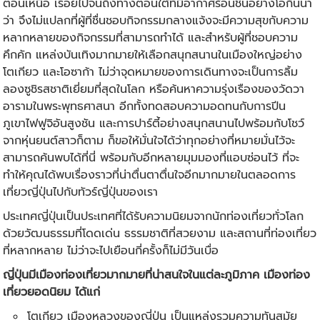
ตอนเหนือ เรื่อยไปจนถึงทางตอนใต้ที่มีอากาศร้อนชื้นอย่างโอกินนา
ว่า จึงไม่แปลกที่ผู้ที่ชื่นชอบกิจกรรมกลางแจ้งจะมีความสุขกับความ
หลากหลายของกิจกรรมที่สามารถทำได้ และสำหรับผู้ที่ชอบความ
คึกคัก แหล่งบันเทิงมากมายให้เลือกสนุกสนานในเมืองใหญ่อย่าง
โตเกียว และโอซาก้า ไม่ว่าจุดหมายของการเดินทางจะเป็นการลิ้ม
ลองซูชิรสชาติเยี่ยมที่สุดในโลก หรือค้นหาความรุ่งเรืองของวัดวา
อารามในพระพุทธศาสนา อีกทั้งทดสอบความอดทนกับการปีน
ภูเขาไฟฟูจิอันสูงชัน และการปาร์ตี้อย่างสนุกสนานไปพร้อมกับโชว์
จากหุ่นยนต์สาวก็ตาม ก็ขอให้มั่นใจได้ว่าทุกอย่างที่หมายมั่นไว้จะ
สามารถค้นพบได้ที่นี่ พร้อมกับอีกหลายมุมมองที่แอบซ่อนไว้ ที่จะ
ทำให้คุณได้พบเรื่องราวที่น่าตื่นตาตื่นใจอีกมากมายในตลอดการ
เที่ยวญี่ปุ่น
ไปกับ
ทัวร์ญี่ปุ่น
ของเรา
ประเทศญี่ปุ่นเป็นประเทศที่ได้รับความนิยมจากนักท่องเที่ยวทั่วโลก
ด้วยวัฒนธรรมที่โดดเด่น ธรรมชาติที่สวยงาม และสถานที่ท่องเที่ยว
ที่หลากหลาย ไม่ว่าจะไปเยือนกี่ครั้งก็ไม่มีวันเบื่อ
ญี่ปุ่นมีเมืองท่องเที่ยวมากมายที่น่าสนใจในแต่ละภูมิภาค เมืองท่อง
เที่ยวยอดนิยม ได้แก่
โตเกียว เมืองหลวงของญี่ปุ่น เป็นแหล่งรวมความทันสมัย