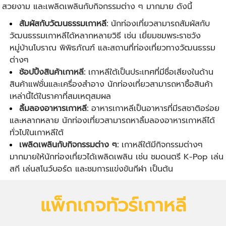
สวยงาม และเพลิดเพลินกับกิจกรรมต่าง ๆ มากมาย ดังนี้
สัมผัสกับวัฒนธรรมเกาหลี:
นักท่องเที่ยวสามารถสัมผัสกับ
วัฒนธรรมเกาหลีได้หลากหลายวิธี เช่น เยี่ยมชมพระราชวัง
หมู่บ้านโบราณ พิพิธภัณฑ์ และสถานที่ท่องเที่ยวทางวัฒนธรรม
ต่างๆ
ช้อปปิ้งสินค้าเกาหลี:
เกาหลีใต้เป็นประเทศที่มีชื่อเสียงในด้าน
สินค้าแฟชั่นและเครื่องสำอาง นักท่องเที่ยวสามารถหาซื้อสินค้า
เหล่านี้ได้ในราคาที่สมเหตุสมผล
ลิ้มลองอาหารเกาหลี:
อาหารเกาหลีเป็นอาหารที่มีรสชาติอร่อย
และหลากหลาย นักท่องเที่ยวสามารถหาลิ้มลองอาหารเกาหลีได้
ทั่วไปในเกาหลีใต้
เพลิดเพลินกับกิจกรรมต่าง ๆ:
เกาหลีใต้มีกิจกรรมต่างๆ
มากมายให้นักท่องเที่ยวได้เพลิดเพลิน เช่น ชมดนตรี K-Pop เล่น
สกี เล่นสโนว์บอร์ด และชมการแข่งขันกีฬา เป็นต้น
แพ็กเกจทัวร์เกาหลี