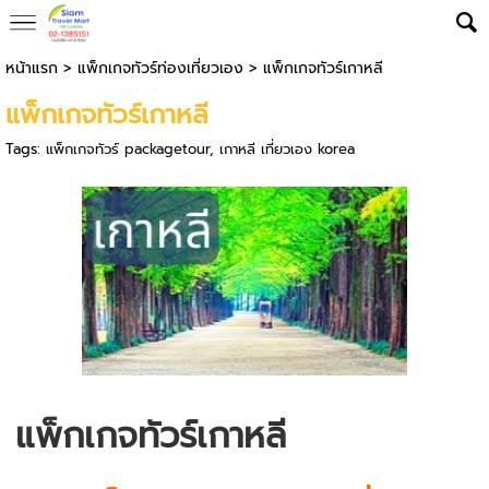
หน้าแรก
>
แพ็กเกจทัวร์ท่องเที่ยวเอง
>
แพ็กเกจทัวร์เกาหลี
แพ็กเกจทัวร์เกาหลี
Tags:
แพ็กเกจทัวร์ packagetour
,
เกาหลี เที่ยวเอง korea
แพ็กเกจทัวร์เกาหลี