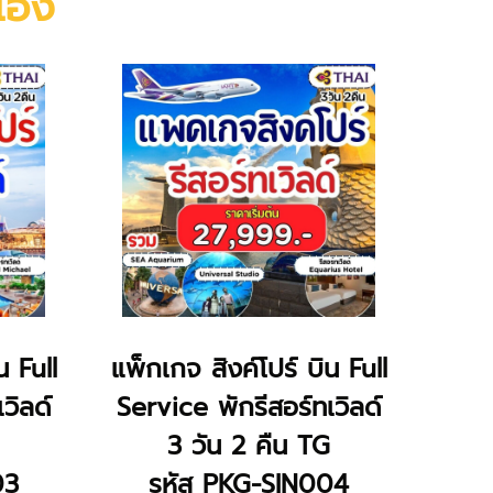
วเอง
น Full
แพ็กเกจ สิงค์โปร์ บิน Full
วิลด์
Service พักรีสอร์ทเวิลด์
3 วัน 2 คืน TG
03
รหัส PKG-SIN004