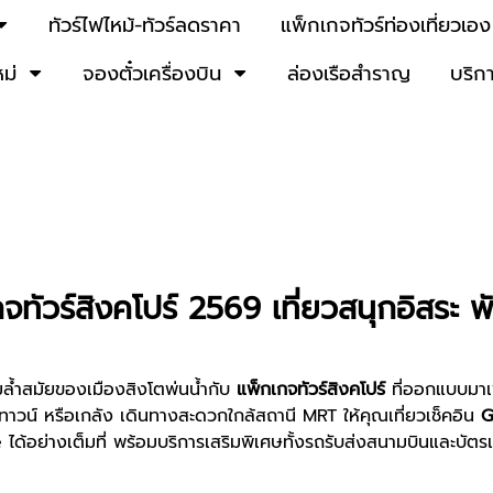
ทัวร์ไฟไหม้-ทัวร์ลดราคา
แพ็กเกจทัวร์ท่องเที่ยวเอง
หม่
จองตั๋วเครื่องบิน
ล่องเรือสำราญ
บริก
จทัวร์สิงคโปร์ 2569 เที่ยวสนุกอิสระ พ
มล้ำสมัยของเมืองสิงโตพ่นน้ำกับ
แพ็กเกจทัวร์สิงคโปร์
ที่ออกแบบมาเพ
าทาวน์ หรือเกลัง เดินทางสะดวกใกล้สถานี MRT ให้คุณเที่ยวเช็คอิน
G
 ได้อย่างเต็มที่ พร้อมบริการเสริมพิเศษทั้งรถรับส่งสนามบินและบัตรเ