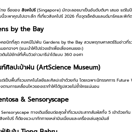
้ไทย ชื่อของ
สิงคโปร์
(Singapore) มักจะลอยมาเป็นอันดับต้นๆ เสมอ แต่ในปี 2
ะพาคุณไปเจาะลึก ที่เที่ยวสิงคโปร์ 2026 ทั้งจุดเช็คอินแลนด์มาร์คและพิกั
rdens by the Bay
ไอคอนิกที่สุด คงหนีไม่พ้น Gardens by the Bay สวนพฤกษศาสตร์ริมอ่าวที่ร
มอกจางๆ (แนะนำให้ไปช่วงเช้าเพื่อเลี่ยงคนเยอะ)
ไม้ยักษ์ที่เห็นวิวอ่าวมารีน่าได้แบบ 360 องศา
ัณฑ์ศิลปะป่าฝน (ArtScience Museum)
ฑ์ แต่เป็นพื้นที่รวมเทคโนโลยีและศิลปะเข้าด้วยกัน โดยเฉพาะนิทรรศการ Future 
ตามการเคลื่อนไหวของเราทำให้ได้รูปสวยไม่ซ้ำใครแน่นอน
 Sentosa & Sensoryscape
ย Sensoryscape ทางเดินเชื่อมต่อสุดล้ำที่รวมประสาทสัมผัสทั้ง 5 เข้าด้วยกั
งคโปร์ ก็ต้องแวะมาทักทายเหล่ามินเนี่ยนและเครื่องเล่นสุดมันส์
เฟ่ลับใน Tiong Bahru