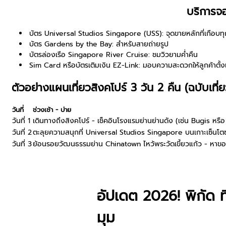
บริการจอ
บัตร Universal Studios Singapore (USS):
จุดขายหลักที่เกือบท
บัตร Gardens by the Bay:
สำหรับสายถ่ายรูป
บัตรล่องเรือ Singapore River Cruise:
ชมวิวยามค่ำคืน
Sim Card หรือบัตรเติมเงิน EZ-Link:
มอบความสะดวกให้ลูกค้าตั้ง
ตัวอย่างแผนเที่ยวสิงคโปร์ 3 วัน 2 คืน (ฉบับเที่ย
วันที่
ช่วงเช้า - บ่าย
วันที่ 1
เดินทางถึงสิงคโปร์ - เช็คอินโรงแรมย่านย่านดัง (เช่น Bugis หร
วันที่ 2
ตะลุยความสนุกที่
Universal Studios Singapore
บนเกาะเซ็นโตซ
วันที่ 3
ย้อนรอยวัฒนธรรมย่าน
Chinatown
ไหว้พระวัดเขี้ยวแก้ว - หา
อัปเดต 2026! พิกัด ท
มุม