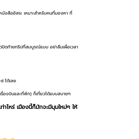
หนังสืออิสระ เหมาะสำหรับคนที่มองหา ที่
ดปิดท้ายทริปที่สมบูรณ์แบบ อย่าลืมเผื่อเวลา
rd ได้เลย
่องบินและที่พัก) ก็เที่ยวได้แบบสบายๆ
าไหร่ เมืองนี้ก็มักจะมีมุมใหม่ๆ ให้