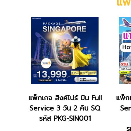
แพ็
แพ็กเกจ สิงค์โปร์ บิน Full
แพ็กเ
Service 3 วัน 2 คืน SQ
Ser
รหัส PKG-SIN001
ร