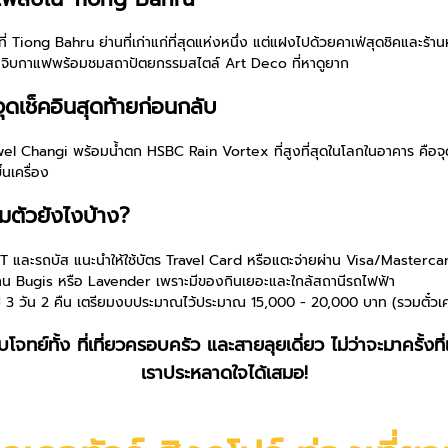
 Tiong Bahru ย่านที่เก่าแก่ที่สุดแห่งหนึ่ง แต่แฝงไปด้วยคาเฟ่สุดชิคและร้าน
เดินจิบกาแฟพร้อมชมสถาปัตยกรรมสไตล์ Art Deco ที่หาดูยาก
ดเช็คอินสุดท้ายก่อนกลับ
! Jewel Changi พร้อมน้ำตก HSBC Rain Vortex ที่สูงที่สุดในโลกในอาคาร คือจุ
้นเครื่อง
มตัวยังไงบ้าง?
RT และรถบัส แนะนำให้ใช้บัตร Travel Card หรือแตะจ่ายผ่าน Visa/Masterca
ำย่าน Bugis หรือ Lavender เพราะมีของกินเยอะและใกล้สถานีรถไฟฟ้า
ิป 3 วัน 2 คืน เตรียมงบประมาณไว้ประมาณ 15,000 - 20,000 บาท (รวมตั๋วเครื
ทย์ทั้ง ที่เที่ยวครอบครัว และสายลุยเดี่ยว ไม่ว่าจะมาครั้งที่เท่
เราประหลาดใจได้เสมอ!