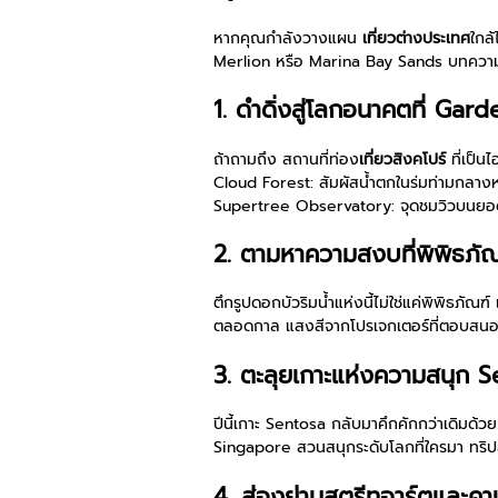
หากคุณกำลังวางแผน
เที่ยวต่างประเทศ
ใกล
Merlion หรือ Marina Bay Sands บทความนี้จ
1. ดำดิ่งสู่โลกอนาคตที่ Ga
ถ้าถามถึง สถานที่ท่อง
เที่ยวสิงคโปร์
ที่เป็น
Cloud Forest: สัมผัสน้ำตกในร่มท่ามกลางห
Supertree Observatory: จุดชมวิวบนยอดต้น
2. ตามหาความสงบที่พิพิธภ
ตึกรูปดอกบัวริมน้ำแห่งนี้ไม่ใช่แค่พิพิธภัณ
ตลอดกาล แสงสีจากโปรเจกเตอร์ที่ตอบสนอง
3. ตะลุยเกาะแห่งความสนุก
ปีนี้เกาะ Sentosa กลับมาคึกคักกว่าเดิมด้ว
Singapore สวนสนุกระดับโลกที่ใครมา ทริปสิ
4. ส่องย่านสตรีทอาร์ตและคา