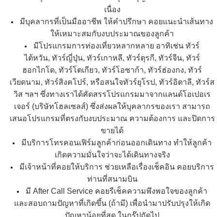
เนื่อง
มีบุคลากรที่เป็นมืออาชีพ ให้คำปรึกษา คอยแนะนำเส้นทาง
ให้เหมาะสมกับงบประมาณของลูกค้า
มีโปรแกรมการท่องเที่ยวหลากหลาย อาทิเช่น
ทัวร์
ไต้หวัน
,
ทัวร์ญี่ปุ่น
,
ทัวร์เกาหลี
,
ทัวร์ตุรกี
,
ทัวร์จีน
,
ทัวร์
ฮอกไกโด
, ทัวร์โตเกียว, ทัวร์โอซาก้า,
ทัวร์ฮ่องกง
,
ทัวร์
เวียดนาม
,
ทัวร์สิงคโปร์
, หรือสนใจ
ทัวร์ยุโรป
,
ทัวร์อิตาลี
,
ทัวร์ส
วิส
ฯลฯ ซึ่งทางเราได้คัดสรรโปรแกรมมาจากแลนด์โอเปอเร
เจอร์ (บริษัทโฮลเซลส์) ซึ่งส่งผลให้บุคลากรของเรา สามารถ
เสนอโปรแกรมที่ตรงกับงบประมาณ ความต้องการ และปิดการ
ขายได้
มีบริการโทรคอนเฟิร์มลูกค้าก่อนออกเดินทาง ทำให้ลูกค้า
เกิดความมั่นใจว่าจะได้เดินทางจริง
มีเจ้าหน้าที่คอยให้บริการ ช่วยเหลือเรื่องเช็คอิน คอยบริการ
ท่านที่สนามบิน
มี After Call Service คอยรีเช็คความพึงพอใจของลูกค้า
และสอบถามปัญหาที่เกิดขึ้น (ถ้ามี) เพื่อนำมาปรับปรุงให้เกิด
ปัญหาน้อยที่สุด ในกรุ๊ปถัดไป