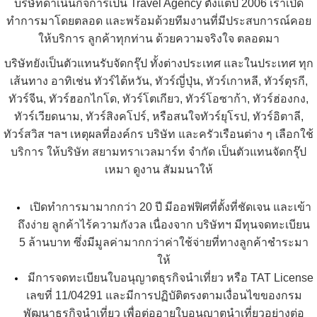
บริษัทดำเนินกิจการเป็น Travel Agency ตั้งแต่ปี 2006 เราเปิด
ทำการมาโดยตลอด และพร้อมด้วยทีมงานที่มีประสบการณ์คอย
ให้บริการ ลูกค้าทุกท่าน ด้วยความจริงใจ ตลอดมา
บริษัทยังเป็นตัวแทนรับจัดกรุ๊ป ทั้งต่างประเทศ และในประเทศ ทุก
เส้นทาง อาทิเช่น
ทัวร์ไต้หวัน
,
ทัวร์ญี่ปุ่น
,
ทัวร์เกาหลี
,
ทัวร์ตุรกี
,
ทัวร์จีน
,
ทัวร์ฮอกไกโด
, ทัวร์โตเกียว, ทัวร์โอซาก้า,
ทัวร์ฮ่องกง
,
ทัวร์เวียดนาม
,
ทัวร์สิงคโปร์
, หรือสนใจ
ทัวร์ยุโรป
,
ทัวร์อิตาลี
,
ทัวร์สวิส
ฯลฯ เหตุผลที่องค์กร บริษัท และครัวเรือนต่าง ๆ เลือกใช้
บริการ ให้บริษัท สยามทราเวลมาร์ท จำกัด เป็นตัวแทนจัดกรุ๊ป
เหมา ดูงาน สัมมนาให้
เปิดทำการมามากกว่า 20 ปี มีออฟฟิศที่ตั้งที่ชัดเจน และเข้า
ถึงง่าย ลูกค้าไร้ความกังวล เนื่องจาก บริษัทฯ มีทุนจดทะเบียน
5 ล้านบาท ซึ่งมีมูลค่ามากกว่าค่าใช้จ่ายที่ทางลูกค้าชำระมา
ให้
มีการจดทะเบียนใบอนุญาตธุรกิจนำเที่ยว หรือ TAT License
เลขที่ 11/04291 และมีการปฏิบัติตรงตามเงื่อนไขของกรม
พัฒนาธุรกิจนำเที่ยว เพื่อต่ออายุใบอนุญาตนำเที่ยวอย่างต่อ