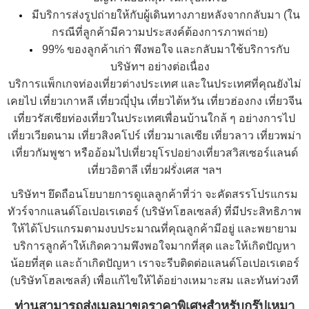
มีบริการส่งรูปถ่ายให้กับผู้เดินทางภายหลังจากกลับมา (ใน
กรณีที่ลูกค้ามีความประสงค์ต้องการภาพถ่าย)
99% ของลูกค้าเก่า พึงพอใจ และกลับมาใช้บริการกับ
บริษัทฯ อย่างต่อเนื่อง
บริการแพ็กเกจท่องเที่ยวต่างประเทศ และในประเทศที่คุณยังไม่
เคยไป
เที่ยวเกาหลี
เที่ยวญุี่ปุ่น
เที่ยวไต้หวัน เที่ยวฮ่องกง เที่ยวจีน
เที่ยวรัสเซียท่องเที่ยวในประเทศเพื่อนบ้านใกล้ ๆ อย่างการไป
เที่ยวเวียดนาม
เที่ยวสิงคโปร์ เที่ยวมาเลเซีย เที่ยวลาว เที่ยวพม่า
เที่ยวกัมพูชา หรืออ้อมไปเที่ยวยุโรปอย่างเที่ยวสวิสเซอร์แลนด์
เที่ยวอิตาลี เที่ยวฝรั่งเศส ฯลฯ
บริษัทฯ ยึดถือนโยบายการดูแลลูกค้าที่ว่า จะคัดสรรโปรแกรม
ทัวร์จากแลนด์โอเปอเรเตอร์ (บริษัทโฮลเซลส์) ที่มีประสิทธิภาพ
ให้ได้โปรแกรมตามงบประมาณที่คุณลูกค้ามีอยู่ และพยายาม
บริการลูกค้าให้เกิดความพึงพอใจมากที่สุด และให้เกิดปัญหา
น้อยที่สุด และถ้าเกิดปัญหา เราจะรีบติดต่อแลนด์โอเปอเรเตอร์
(บริษัทโฮลเซลส์) เพื่อแก้ไขให้ได้อย่างเหมาะสม และทันท่วงที
ท่านสามารถส่งเมลมาขอราคาพิเศษสำหรับกรุ๊ปเหมา