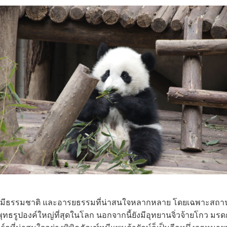
มีธรรมชาติ และอารยธรรมที่น่าสนใจหลากหลาย โดยเฉพาะสถานที่ท่
พุทธรูปองค์ใหญ่ที่สุดในโลก นอกจากนี้ยังมีอุทยานจิ่วจ้ายโกว ม