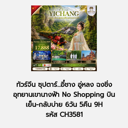
ทัวร์จีน ซุปตาร์...อี๋ชาง อู่หลง ฉงชิ่ง
อุทยานเขานางฟ้า No Shopping บิน
เย็น-กลับบ่าย 6วัน 5คืน 9H
รหัส CH3581