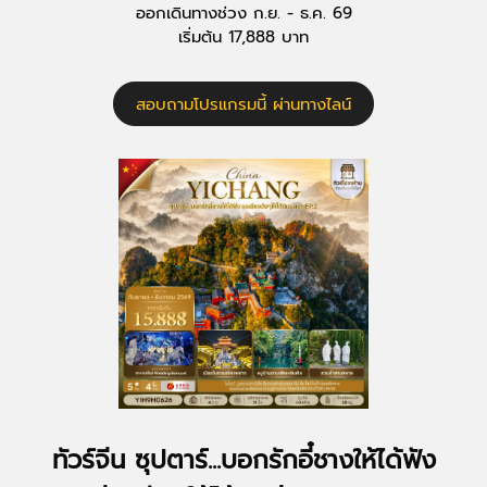
ออกเดินทางช่วง ก.ย. - ธ.ค. 69
เริ่มต้น 17,888 บาท
สอบถามโปรแกรมนี้ ผ่านทางไลน์
ทัวร์จีน ซุปตาร์...บอกรักอี๋ชางให้ได้ฟัง